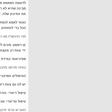
לדוגמה כשאמא מרג
מבינה שהיא לא רע
את התינוק שלה. א
נעזור לאמא לנסח 
הכל כדי להתחזק ו
מהי ההכשרה (או המ
קו ראשון- פונים 
ידי צוות רב מקצוע
פסיכיאטר במידת ה
באיזה פורמט מתבצ
הטיפולים הפרטניים
יש לנו גם צוות רי
טיפול דיאדי- הורה 1 וילד (כל שבוע הורה אח
טיפול טריאדי- שני
האם יש גורמי סיכו