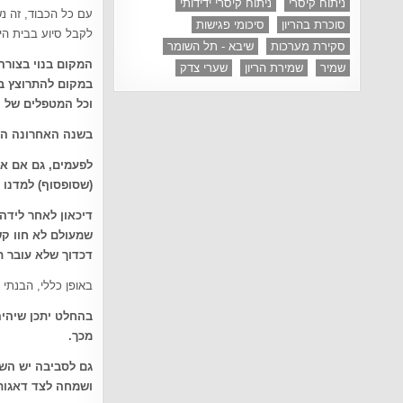
ניתוח קיסרי
ניתוח קיסרי ידידותי
עם כל הכבוד, זה 
סוכרת בהריון
סיכומי פגישות
לקבל סיוע בבית הי
סקירת מערכות
שיבא - תל השומר
המקום בנוי בצורה 
שמיר
שמירת הריון
שערי צדק
במקום להתרוצץ בי
וכל המטפלים של 
בשנה האחרונה הוס
לפעמים, גם אם אנ
(שסופסוף) למדנו 
דיכאון לאחר לידה
שמעולם לא חוו קשי
דכדוך שלא עובר תו
באופן כללי, הבנתי
בהחלט יתכן שיהיה
מכך
.
גם לסביבה יש השפ
ושמחה לצד דאגות 