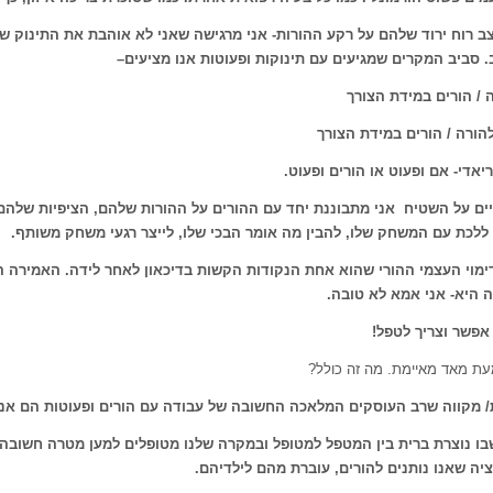
צב רוח ירוד שלהם על רקע ההורות- אני מרגישה שאני לא אוהבת את התינוק של
. סביב המקרים שמגיעים עם תינוקות ופעוטות אנו מציעים
–
 / הורים במידת הצורך
הורה / הורים במידת הצורך
ריאדי- אם ופעוט או הורים ופעוט
.
ים על השטיח אני מתבוננת יחד עם ההורים על ההורות שלהם, הציפיות שלהם,
 ללכת עם המשחק שלו, להבין מה אומר הבכי שלו, לייצר רגעי משחק משותף
.
ימוי העצמי ההורי שהוא אחת הנקודות הקשות בדיכאון לאחר לידה. האמירה הכ
ה היא- אני אמא לא טובה
.
אפשר וצריך לטפל
!
עת מאד מאיימת. מה זה כולל?
/ מקווה שרב העוסקים המלאכה החשובה של עבודה עם הורים ופעוטות הם אנש
בו נוצרת ברית בין המטפל למטופל ובמקרה שלנו מטופלים למען מטרה חשובה
יה שאנו נותנים להורים, עוברת מהם לילדיהם
.