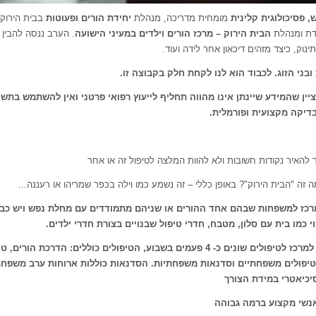
,
פסיכולוגית קלינית
מומחית מדריכה, מנהלת
יחידת הורים ופעוטות
בבית הירוק,
ת ומנהלת
הבית הירוק – מרכז הורים וילדים במעיני הישועה
. הערב ננסה להבין 
נוק, כיצד מזהים דיכאון אחר לידה ועוד.
ובני הזוג. לכבוד הוא לנו לקחת חלק בקבוצה זו
.
ין שהמידע שיינתן אינו מהווה תחליף לייעוץ רפואי פרטני ואין להשתמש בתשו
דיקה מקצועית ופורמלית
.
 להאיר נקודות חשובות ולא להוות המלצה לטיפול זה או אחר
 זה "הבית הירוק"? באופן כללי – זה נשמע כמו וילה בכפר שמריהו או רעננה…
מרכז למשפחות שבהם אחד ההורים או שניהם מתמודדים עם מחלת נפש ויש כב
י כמו בית עם סלון, מטבח, חדרי טיפול שבנויים בצורת חדרי ילדים
.
המשפחות מגיעות למרכז לטיפולים שונים כ- 4 פעמים בשבוע, הטיפולים כוללים: הדרכת 
 טיפולים משפחתיים וסדנאות משפחתיות. הסדנאות כוללות ארוחות ערב משפחתי
כיאטרי במידת הצורך
נשי מקצוע ברמה גבוהה