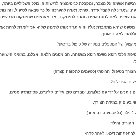
ישה אשמה על מצבה, ומקבלת לגיטימציה לרגשותיה, כולל השליליים ביותר, ה
ה, שמגיע לה לקבל עזרה, שהיא ראויה להערכה על כך שבאה לטיפול, וזה נות
נו עוזרים לאם לנסח אמירה ומסר לתינוק- כי אנו מאמינים שתינוקות מרגישים,
משפט שהיא מתחברת אליו והיא תגיד אותו לתינוק שלה- אני לומדת להיות אמ
ללמוד לאהוב אותך
.
קצוע) של המטפלים במקרה של טיפול בדיכאון?
לטיפת חלב/ רופא נשים/ רופא משפחה. הם מפנים הלאה. אצלנו
,
במעיני הישועה 
י
.
צורך בטיפול תרופתי (לפעמים לתקופה קצרה)
עים הטיפולים?
 ניתנים על ידי פסיכולוגים, עובדים סוציאליים קליניים, פסיכותרפיסטים
.
פוי בעיסוק במידת הצורך
.
ר)
 ההורים והילד
ן להתפתחות דיכאון לאחר לידה?