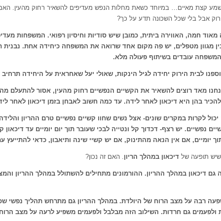
נשמע קצת מאיים… במיוחד כשאת מחלות הנפש מעדיפים להשאיר רחוק מהעין. האם
רוק אבל בלי שכל השכונה תדע על כך?
מאוד חמה, האווירה ביתית, כמובן שיש סודיות וחיסיון רפואי. המשפחות מעדי
ן מגוון מטפלים, יש פה מקום אחד שרואה את המשפחה כיחידה אחת. נבנית תו
המשפחה עובדים בשיתוף פעולה מלא.
פנו לבית הירוק יחידה לגיל הינקות, שאולי יעל שאחראית על היחידה תרחיב ע
חנו מאד רוצים להשאיר את הקשיים הנפשיים רחוק מהעין, אסור להתעלם מה
להכיר בהן היא דיכאון לאחר לידה. עד כמה חשוב לאבחן בזמן דיכאון לאחר לי
 יכול לקרות במקרים שונים- אצל נשים שחוו קשיים נפשיים טרם ההריון והלידה
ים נפשיים. יש רצף- דכדוך קל ונטייה לבכי שעובר תוך יום יומיים עד דיכאון 
ך יומיים, אם אין הנאה מהתינוק, אם יש קשיי שינה ותיאבון, כדאי להתייעץ עם
 שיש תופעה של
דיכאון במהלך הריון
. האם זה נכון?
 גם דיכאון במהלך ההריון
.
ההורמונים מתחילים להשתולל במהלך ההריון והמצ
עה רבה על מצב הרוח של היולדת. במהלך ההריון גם מתרחש תהליך נפשי שכ
ולפעמים גם חרדות. השילוב הזה מבלבל ולפעמים משפיע לרעה על מצב הרוח