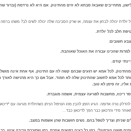
שון, מתחייבים שאבא/ סבתא לא זזים מהתינוק. אם היא לא נרדמת (וברור שהי
 יולדת יכולה לבחון את עצמה, או שרק הסביבה שלה יכולה לשים לב? משהו ברמה 
טיפת חלב לכל יולדת
.
צבע חשובים
:
למרות שהכינו עבורה את האוכל שאוהבת
.
יינתי קודם
.
תר לכל אמא לחשוב שהתינוק שלה לא חמוד. אבל אם כך היא מרגישה לאורך 
ליו, זה סימן לא טוב
.
וסר ריכוז, מחשבות לפגיעה עצמית, אשמה מוגברת
.
להדלק נורה אדומה. הגיע הזמן להבין מהו הטיפול הניתן כשהיולדת מגיעה עם *דיכאו
אוחר מידי והדכאון כבר הפך לדיכאון כבד…
ם שניתן וצריך לטפל בהם. נשים חושבות שהן אשמות במצב
.
ים פשוט הורמונלי. כמו כל בעיה רפואית אחרת. כמו שסוכרת צריכה איזון, כך