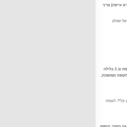
א עייפה) צריך
של שאלון
אמא לא נהנית מהתינוק. לכל אמא יש רגעים שבהם קשה לה עם התינוק. אף אחת אינה מושלמת וב 3 בלילה
תקופה ממושכת,
ן קל*? לעומת
 גם המצב הנפשי
.