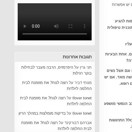
 יש אפשרות
פות להגיע
כנית טיפולית
ליו
ם. אחת הבעיות
תגובות אחרונות
דה?
חני גרין
על
היפרמזיס, הרבה מעבר לבחילות
 וגם אצל נשים
בוקר רגילות
קשה מאד. אם יש
מנוחי דביר
על
רוצה לנוח? את מוזמנת לבית
 רופא.
החלמה ליולדות
tlover tonet
על
רוצה לנוח? את מוזמנת לבית
ב הנפשי מושפע
החלמה ליולדות
tlover tonet
על
בדיקות מומלצות במהלך הריון
ולל התרגשות
אברהם דבורקינד
על
רוצה לנוח? את מוזמנת
.
לבית החלמה ליולדות