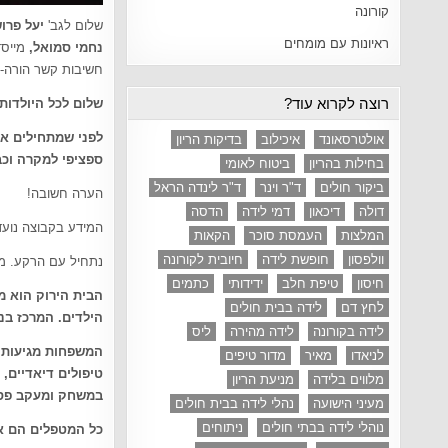
קורונה
שלום לגב'
יעל פרוש
ראיונות עם מומחים
נחמי סמואל,
מייסד
חשיבות קשר הורה-תי
רוצה לקרוא עוד?
שלום לכל היולדות 
לפני שמתחילים אצי
אולטרסאונד
איכילוב
בדיקות הריון
ספציפי למקרה וכב
בחילות בהריון
ביטוח לאומי
ביקור חולים
ד"ר וינר
ד"ר לינדה הראל
הערה חשובה!
דולה
דיכאון
דמי לידה
הדסה
המידע בקבוצה נועד
המלצות
העמסת סוכר
הקאות
וולפסון
חופשת לידה
חיובית לקורונה
נתחיל עם הרקע. מה
חיסון
טיפת חלב
ידידותי
כתמים
הבית הירוק הוא 
לחץ דם
לידה בבית חולים
הילדים. המרכז בנו
לידה בקורונה
לידה מהירה
ליס
לניאדו
מאיר
מדור טיפים
טיפולים דיאדיים,
מלווים בלידה
מניעת הריון
במשחק ומעקב פסי
מעיני הישועה
נהלי לידה בבית חולים
נוהלי לידה בבתי חולים
ניתוחים
כל המטפלים הם א