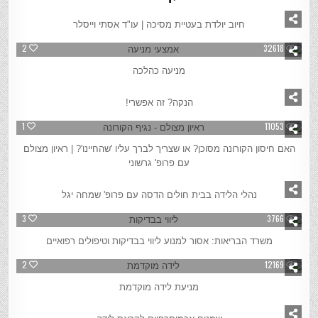
2
3060
חיוב יולדת בעטיית מסיכה | עו"ד אסתי וייסלר
2
32618
מניעה כהלכה
0
2468
הנקה? זה אפשרי!
1
11053
האם חיסון הקורונה מסוכן? או שצריך לברך עליו 'שהחיינו'? | ראיון מצולם
עם פרופ' גרשוני
1
12665
נהלי הלידה בבית חולים הדסה עם פרופ' שמחה יגל
3
3766
משרד הבריאות: אסור למנוע ליווי בבדיקות וטיפולים רפואיים
2
12169
מניעת לידה מוקדמת
3
4991