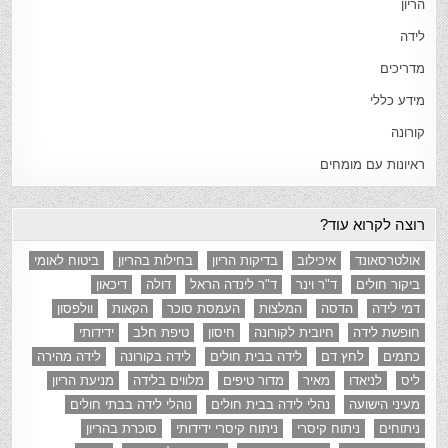
הריון
לידה
מדריכים
מידע כללי
קורונה
ראיונות עם מומחים
רוצה לקרוא עוד?
אולטרסאונד
איכילוב
בדיקות הריון
בחילות בהריון
ביטוח לאומי
ביקור חולים
ד"ר וינר
ד"ר לינדה הראל
דולה
דיכאון
דמי לידה
הדסה
המלצות
העמסת סוכר
הקאות
וולפסון
חופשת לידה
חיובית לקורונה
חיסון
טיפת חלב
ידידותי
כתמים
לחץ דם
לידה בבית חולים
לידה בקורונה
לידה מהירה
ליס
לניאדו
מאיר
מדור טיפים
מלווים בלידה
מניעת הריון
מעיני הישועה
נהלי לידה בבית חולים
נוהלי לידה בבתי חולים
ניתוחים
ניתוח קיסרי
ניתוח קיסרי ידידותי
סוכרת בהריון