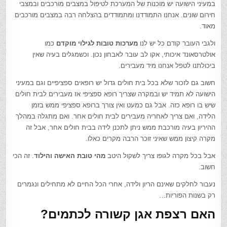
במעיני הישועה יש מוכנות של המערכת לטיפול במצבים מורכבים ובמצבי
חירום שונים. אנחנו התמודדנו ומתמודדים בהצלחה רבה במצבים מורכבים
מאוד.
ולגבי העובר קודם כל יש לנו
מערכות טובות לגילוי מוקדם
כמו
אולטרסאונד איכותי, אקו לב עובר לאבחון נכון. וכשמגלים בעיה שאין
ביכולתנו לטפל אנחנו מיד מעבירים.
חשוב גם לזכור שלא בכל בית חולים גדול יש רופאים ספציפיים וגם במעיני
הישועה לא תמיד יש ובמקרה שצריך רופא ספציפי אז מעבירים לבית חולים
שיש בו רופא כזה. אבל גם כמעט ואין צורך ברופא ספציפי ממש בזמן
הלידה, ואם צריך לאחריה מעבירים לבית חולים אחר. ואם מתגלה במהלך
ההיריון בעיה מורכבת ממש ניתן לתכנן לידה בבית חולים אחר, אבל זה
מקרה קיצון ממש שאיני זוכר הרבה מקרים כאלו.
אבל בכל מקרה לגופו צריך לשקול היטב
מהי טובת האישה והילוד
. זה הכי
חשוב.
נעבור לחלקים שאינם הריון ולידה, אחרי הכל החיים לא מתחילים ונגמרים
רק בשנות הפוריות…
האם רצפת אגן קשורה לכתמים?