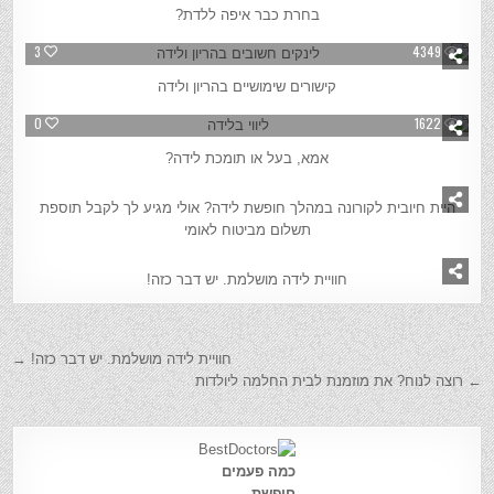
בחרת כבר איפה ללדת?
3
4349
קישורים שימושיים בהריון ולידה
0
1622
אמא, בעל או תומכת לידה?
2
2135
היית חיובית לקורונה במהלך חופשת לידה? אולי מגיע לך לקבל תוספת
תשלום מביטוח לאומי
2
5443
חוויית לידה מושלמת. יש דבר כזה!
חוויית לידה מושלמת. יש דבר כזה! →
← רוצה לנוח? את מוזמנת לבית החלמה ליולדות
כמה פעמים
חיפשת