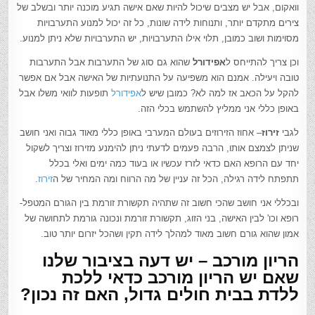
וואקום, אבל יש מצבים שיכול להיות שאם אישה תגיע מוכנה יותר ובשלב של
צירים מתקדם יותר, ותנוחות לידה שונות, כל זה יכול למנוע התערבויות
מסוימות ושוב כמובן, תלוי אילו התערבויות, יש התערבויות שלא ניתן למנוע.
וכן צריך להתייחס ל
אפידורל
שהוא גם סוג של התערבות אבל התערבות
טובה ויעילה. אמנם הוא משפיעה על התנועתיות של האישה אבל אם אפשר
להקל על הכאב אז למה לא? כמובן שיש ל
אפידורל
תופעות לוואי משלו אבל
באופן כללי אני ממליץ להשתמש בכלי הזה.
לגבי
זירוז
– אחוז הזירוזים בעולם המערבי באופן כללי מאוד גבוה ואני חושב
שניתן לצמצם אותו, הרבה פעמים לדעתי ניתן להימנע מזירוז וצריך לשקול
יחד עם הרופא האם כדאי לזרז עכשיו או בעוד כמה ימים ואלי בכלל
תתפתח לידה רגילה, הכל זה עניין של מה הרווח ומה המחיר של ה
זירוז
.
ובכללי אני חושב שהכי חשוב זה שתהיה תקשורת זורמת בין הגורם המטפל-
רופא וכו' לבין האישה, בני הזוג, תקשורת זורמת ונכונה גורמת לתחושה של
אמון שהוא גורם חשוב מאוד למהלך לידה תקין ושהכל יזרום יותר טוב.
הריון מורכב – יש דעה בציבור שלנו
שאם יש הריון מורכב כדאי ללכת
ללדת בבית חולים גדול, האם זה נכון?