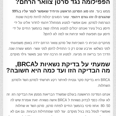
הפפילומה נגד סרטן צוואר הרחם?
ממש בעד.
זהו סוג הסרטן הראשון והיחיד שאפשר לומר עליו ב99%
שהגורם לו זהו גורם זיהומי
. שאר הסוגים יכולות להיות סיבות שונות
הגורמות לסרטן. ואם אפשרי למנוע ממחולל זיהומי לחדור אלינו על ידי
חיסון בגיל צעיר ואנחנו יכולים למנוע מחלה קשה בהמשך החיים על ידי
חיסון עם תופעות לוואי זניחות אז למה לא לחסן?
מחקרים הוכיחו כי השכיחות של סרטן צוואר הרחם ירדה באופן משמעותי
לפני כשלוש- ארבע שנים רק כי התחילו לחסן לפני עשר- חמש עשרה שנה.
הדרך הכי בריאה זה מניעה. למנוע זה הרבה יותר טוב מאשר גילוי מוקדם.
שמעתי על בדיקת נשאיות ל
BRCA
,
מה הבדיקה הזו ועד כמה היא חשובה?
BRCA היא בדיקת סקר גנטית לאיתור רקע תורשתי לסרטן השד ולסרטן
השחלות.
אנחנו המדינה הראשונה בעולם שמשרד הבריאות מממן את הבדיקה הזו. זה
לא עולה כסף לבדוק נשאיות ל BRCA אישה נשאית- זאת אומרת שיש לה
50 -80 אחוז סיכוי בהמשך החיים לפתח סרטן, סרטן השד או שחלות
ואפשרי לטפל בזה בגיל מוקדם. עוד לפני שמתחילות הבעיות. גם אם לא