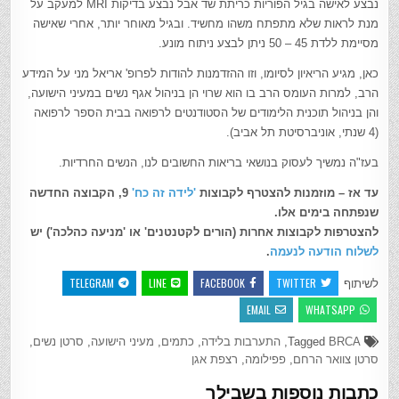
נבצע לאישה בגיל הפוריות כריתת שד אבל נבצע בדיקות MRI למעקב על
מנת לראות שלא מתפתח משהו מחשיד. ובגיל מאוחר יותר, אחרי שאישה
מסיימת ללדת 45 – 50 ניתן לבצע ניתוח מונע.
כאן, מגיע הריאיון לסיומו, וזו ההזדמנות להודות לפרופ' אריאל מני על המידע
הרב, למרות העומס הרב בו הוא שרוי הן בניהול אגף נשים במעיני הישועה,
והן בניהול תוכנית הלימודים של הסטודנטים לרפואה בבית הספר לרפואה
(4 שנתי, אוניברסיטת תל אביב).
בעז"ה נמשיך לעסוק בנושאי בריאות החשובים לנו, הנשים החרדיות.
עד אז – מוזמנות להצטרף לקבוצות
'לידה זה כח'
9, הקבוצה החדשה
שנפתחה בימים אלו.
להצטרפות לקבוצות אחרות (הורים לקטנטנים' או 'מניעה כהלכה') יש
לשלוח הודעה לנעמה
.
TELEGRAM
LINE
FACEBOOK
TWITTER
לשיתוף
EMAIL
WHATSAPP
Tagged
BRCA
,
התערבות בלידה
,
כתמים
,
מעיני הישועה
,
סרטן נשים
,
סרטן צוואר הרחם
,
פפילומה
,
רצפת אגן
כתבות נוספות בשבילך