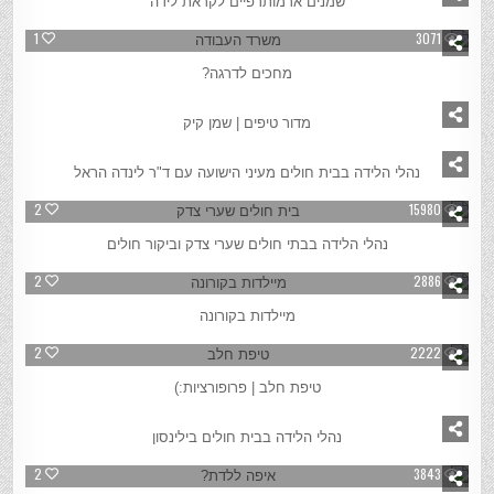
שמנים ארמותרפיים לקראת לידה
1
3071
מחכים לדרגה?
2
12266
מדור טיפים | שמן קיק
3
9754
נהלי הלידה בבית חולים מעיני הישועה עם ד"ר לינדה הראל
2
15980
נהלי הלידה בבתי חולים שערי צדק וביקור חולים
2
2886
מיילדות בקורונה
2
2222
טיפת חלב | פרופורציות:)
1
5613
נהלי הלידה בבית חולים בילינסון
2
3843