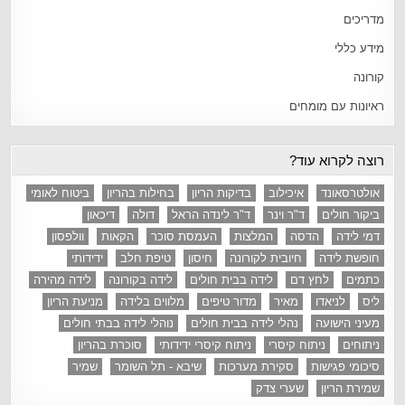
מדריכים
מידע כללי
קורונה
ראיונות עם מומחים
רוצה לקרוא עוד?
אולטרסאונד
איכילוב
בדיקות הריון
בחילות בהריון
ביטוח לאומי
ביקור חולים
ד"ר וינר
ד"ר לינדה הראל
דולה
דיכאון
דמי לידה
הדסה
המלצות
העמסת סוכר
הקאות
וולפסון
חופשת לידה
חיובית לקורונה
חיסון
טיפת חלב
ידידותי
כתמים
לחץ דם
לידה בבית חולים
לידה בקורונה
לידה מהירה
ליס
לניאדו
מאיר
מדור טיפים
מלווים בלידה
מניעת הריון
מעיני הישועה
נהלי לידה בבית חולים
נוהלי לידה בבתי חולים
ניתוחים
ניתוח קיסרי
ניתוח קיסרי ידידותי
סוכרת בהריון
סיכומי פגישות
סקירת מערכות
שיבא - תל השומר
שמיר
שמירת הריון
שערי צדק