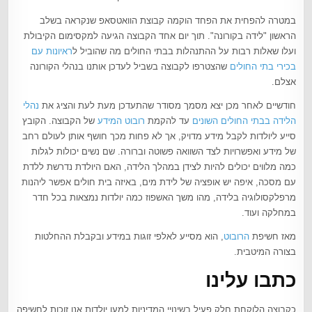
במטרה להפחית את הפחד הוקמה קבוצת הוואטסאפ שנקראה בשלב
הראשון "לידה בקורונה". תוך יום אחד הקבוצה הגיעה למקסימום הקיבולת
ועלו שאלות רבות על ההתנהלות בבתי החולים מה שהוביל ל
ראיונות עם
בכירי בתי החולים
שהצטרפו לקבוצה בשביל לעדכן אותנו בנהלי הקורונה
אצלם.
חודשיים לאחר מכן יצא מסמך מסודר שהתעדכן מעת לעת והציג את
נהלי
הלידה בבתי החולים השונים
עד להקמת
רובוט המידע
של הקבוצה. הקובץ
סייע ליולדות לקבל מידע מדויק, אך לא פחות מכך חושף אותן לעולם רחב
של מידע ואפשרויות לצד השוואה פשוטה וברורה. שם נשים יכולות לגלות
כמה מלווים יכולים להיות לצידן במהלך הלידה, האם היולדת נדרשת ללדת
עם מסכה, איפה יש אופציה של לידת מים, באיזה בית חולים אפשר ליהנות
מרפלקסולוגיה בלידה, מהו משך האשפוז כמה יולדות נמצאות בכל חדר
במחלקה ועוד.
מאז חשיפת
הרובוט
, הוא מסייע לאלפי זוגות במידע ובקבלת ההחלטות
בצורה המיטבית.
כתבו עלינו
כקבוצה הלוקחת חלק פעיל בשינויי המדיניות למען יולדות אנו זוכות לחשיפה