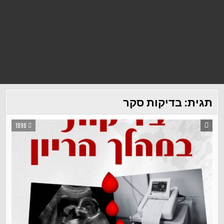
תגית:
בדיקות סקר
1898