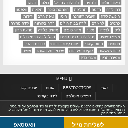
ביקור חולים
ד"ר וינר
ד"ר לינדה הראל
דולה
דיכאון
דמי לידה
הדסה
המלצות
העמסת סוכר
הקאות
וולפסון
חופשת לידה
חיובית לקורונה
חיסון
טיפת חלב
ידידותי
כתמים
לחץ דם
לידה בבית חולים
לידה בקורונה
לידה מהירה
ליס
לניאדו
מאיר
מדור טיפים
מלווים בלידה
מניעת הריון
מעיני הישועה
נהלי לידה בבית חולים
נוהלי לידה בבתי חולים
ניתוחים
ניתוח קיסרי
ניתוח קיסרי ידידותי
סוכרת בהריון
סיכומי פגישות
סקירת מערכות
שיבא - תל השומר
שמיר
שמירת הריון
שערי צדק
MENU
ראשי
BESTDOCTORS
אודות
יוצרים קשר
רופאים מומלצים
לידה בקורונה
האתר מתעדכן בהתאם לתכנים שעולים בקבוצת "לידה זה כח" ונכתבים על ידי בכירי
הרפואה בישראל | חושבת שכדאי לעדכן אותנו או לבקש מידע מיוחד? שלחי לנו מייל.
אנחנו מחכים לו:)
לשליחת מייל
וואטסאפ