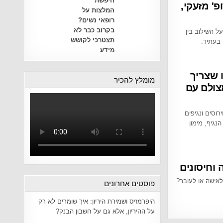
חיפשת
פ' מזעקי,
המלצות על
רופאי נשים?
בקרוב כבר לא
ל השילוב בין
תצטרכי לקושש
 בעתיד.
מידע
 שצריך
מומלץ להכיר
מצולם עם
רוסים ונגיפים
נגיף, מימון
 וחיסונים
לאישה או לעובר?
פוסטים אחרונים
היפרמזיס ושמירת היריון: איך שומרים לא רק
על ההיריון, אלא גם על חשבון הבנק?