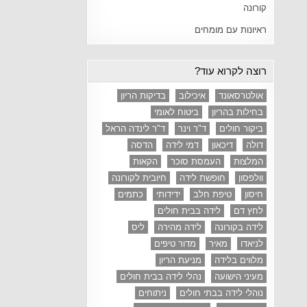
קורונה
ראיונות עם מומחים
רוצה לקרוא עוד?
אולטרסאונד
איכילוב
בדיקות הריון
בחילות בהריון
ביטוח לאומי
ביקור חולים
ד"ר וינר
ד"ר לינדה הראל
דולה
דיכאון
דמי לידה
הדסה
המלצות
העמסת סוכר
הקאות
וולפסון
חופשת לידה
חיובית לקורונה
חיסון
טיפת חלב
ידידותי
כתמים
לחץ דם
לידה בבית חולים
לידה בקורונה
לידה מהירה
ליס
לניאדו
מאיר
מדור טיפים
מלווים בלידה
מניעת הריון
מעיני הישועה
נהלי לידה בבית חולים
נוהלי לידה בבתי חולים
ניתוחים