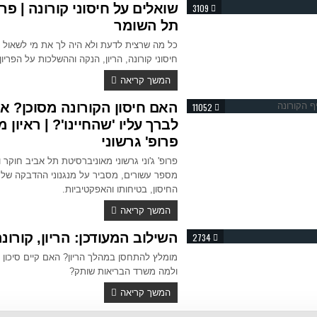
שואלים על חיסוני קורונה | פרו
3109
תל השומר
כל מה שרצית לדעת ולא היה לך את מי לשאול ע
חיסוני קורונה, הריון, הנקה וההשלכות על הפריון
המשך קריאה
האם חיסון הקורונה מסוכן? או
11052
לברך עליו 'שהחיינו'? | ראיון 
פרופ' גרשוני
פרופ' ג'וני גרשוני מאוניברסיטת תל אביב חוקר וי
מספר עשורים, מסביר על מנגנוני ההדבקה של ה
החיסון, בטיחותו והאפקטיביות.
המשך קריאה
השילוב המעודכן: הריון, קורונה
2734
מומלץ להתחסן במהלך הריון? האם קיים סיכון 
ולמה משרד הבריאות שותק?
המשך קריאה