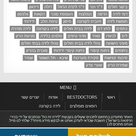
ביקור חולים
ד"ר וינר
ד"ר לינדה הראל
דולה
דיכאון
דמי לידה
הדסה
המלצות
העמסת סוכר
הקאות
וולפסון
חופשת לידה
חיובית לקורונה
חיסון
טיפת חלב
ידידותי
כתמים
לחץ דם
לידה בבית חולים
לידה בקורונה
לידה מהירה
ליס
לניאדו
מאיר
מדור טיפים
מלווים בלידה
מניעת הריון
מעיני הישועה
נהלי לידה בבית חולים
נוהלי לידה בבתי חולים
ניתוחים
ניתוח קיסרי
ניתוח קיסרי ידידותי
סוכרת בהריון
סיכומי פגישות
סקירת מערכות
שיבא - תל השומר
שמיר
שמירת הריון
שערי צדק
MENU
ראשי
BESTDOCTORS
אודות
יוצרים קשר
רופאים מומלצים
לידה בקורונה
האתר מתעדכן בהתאם לתכנים שעולים בקבוצת "לידה זה כח" ונכתבים על ידי בכירי
הרפואה בישראל | חושבת שכדאי לעדכן אותנו או לבקש מידע מיוחד? שלחי לנו מייל.
אנחנו מחכים לו:)