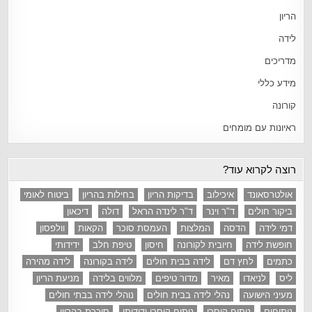
הריון
לידה
מדריכים
מידע כללי
קורונה
ראיונות עם מומחים
רוצה לקרוא עוד?
אולטרסאונד
איכילוב
בדיקות הריון
בחילות בהריון
ביטוח לאומי
ביקור חולים
ד"ר וינר
ד"ר לינדה הראל
דולה
דיכאון
דמי לידה
הדסה
המלצות
העמסת סוכר
הקאות
וולפסון
חופשת לידה
חיובית לקורונה
חיסון
טיפת חלב
ידידותי
כתמים
לחץ דם
לידה בבית חולים
לידה בקורונה
לידה מהירה
ליס
לניאדו
מאיר
מדור טיפים
מלווים בלידה
מניעת הריון
מעיני הישועה
נהלי לידה בבית חולים
נוהלי לידה בבתי חולים
ניתוחים
ניתוח קיסרי
ניתוח קיסרי ידידותי
סוכרת בהריון