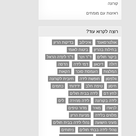
קורונה
ראיונות עם מומחים
רוצה לקרוא עוד?
אולטרסאונד
איכילוב
בדיקות הריון
בחילות בהריון
ביטוח לאומי
ביקור חולים
ד"ר וינר
ד"ר לינדה הראל
דולה
דיכאון
דמי לידה
הדסה
המלצות
העמסת סוכר
הקאות
וולפסון
חופשת לידה
חיובית לקורונה
חיסון
טיפת חלב
ידידותי
כתמים
לחץ דם
לידה בבית חולים
לידה בקורונה
לידה מהירה
ליס
לניאדו
מאיר
מדור טיפים
מלווים בלידה
מניעת הריון
מעיני הישועה
נהלי לידה בבית חולים
נוהלי לידה בבתי חולים
ניתוחים