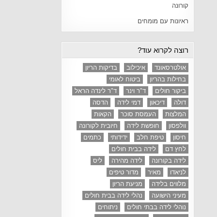
קורונה
ראיונות עם מומחים
רוצה לקרוא עוד?
אולטרסאונד
איכילוב
בדיקות הריון
בחילות בהריון
ביטוח לאומי
ביקור חולים
ד"ר וינר
ד"ר לינדה הראל
דולה
דיכאון
דמי לידה
הדסה
המלצות
העמסת סוכר
הקאות
וולפסון
חופשת לידה
חיובית לקורונה
חיסון
טיפת חלב
ידידותי
כתמים
לחץ דם
לידה בבית חולים
לידה בקורונה
לידה מהירה
ליס
לניאדו
מאיר
מדור טיפים
מלווים בלידה
מניעת הריון
מעיני הישועה
נהלי לידה בבית חולים
נוהלי לידה בבתי חולים
ניתוחים