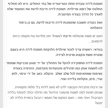
תומכת.לידה עובדת תחת הטריטוריה של בתי החולים. היא לא תחליף
החלטה של רופא ומיילדת. תומכת לידה חייבת לדעת את המעמד שלה
לאורך כל הדרך בצורה המיטבית
.
זאת נקודה חשובה שתומכות לידה חייבות לדעת. גם כן ביסוד
ההצלחה
האם יש משהו שהמלווה
חייבת
לעשות? חוץ מלדעת את מקומה ביחס
לרופאים…
בוודאי. ראשית צריך לזכור שיולדת הלוקחת תומכת לידה היא בעצם
שוכרת אשת מקצוע פרטית לצידה
.
תומכת לידה מתפקידה להקל על התהליך על ידי מגוון טכניקות שמותר
לנו לעשות אותן כמו תרגילים ותנועתיות מקדמות, ההרפיה בעזרת
נשימות שמתאימות לכל שלב ושלב והקלת. כאב על ידי עיסוי, לחץ
נגדי, מים, מקלחת בלידה ועוד.
אני ורבות מחברות הקבוצה ילדנו לא מעט לידות בלי מלווה מקצועית,
ואנחנו תוהות למה לשנות מהמוכר והידוע? מה הדולה יכולה להוסיף בלידה
הקרובה? ויותר מזה – האם המקום של האמא / הבעל בחוויית הלידה לא
יפגע?