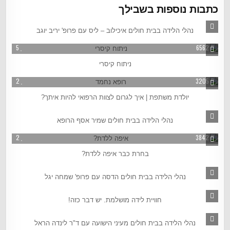
כתבות נוספות בשבילך
3
6400
נהלי הלידה בבית חולים איכילוב – ליס עם פרופ' יריב יוגב
5
6562
ניתוח קיסרי
2
3205
יולדת משתפת | איך לגרום לצוות הרפואי להיות איתך?
2
6172
נהלי הלידה בבית חולים שמיר אסף הרופא
2
3842
בחרת כבר איפה ללדת?
1
12663
נהלי הלידה בבית חולים הדסה עם פרופ' שמחה יגל
2
5439
חוויית לידה מושלמת. יש דבר כזה!
3
9752
נהלי הלידה בבית חולים מעיני הישועה עם ד"ר לינדה הראל
0
3374