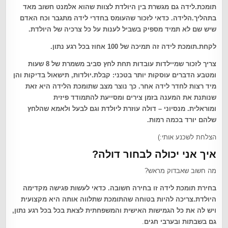
תומכת.לידה גם מגשרת בין היולדת לצוות שהוא אלמנט חשוב מאד
בתהליך.הלידה. כדאי לזכור שהעומס בחדרי לידה מתגבר וכח האדם
שיש שם לא תמיד מספיק בשביל לענות על כל צרכיה של היולדת
.
לקחת.תומכת לידה זה תמיכה של 100 אחוז בכל רגע נתון
.
צריך לזכור שמיילדות עובדות תחת לחץ סביב משמרת של 8 שעות
ומטבע הדברים עוסקות יותר בטכני: קבלת.יולדות, תישאול בדיקות והן
מיד רצות לחדר לידה אחר. כך נוצר מצב שתומכת הלידה היא זאת
שנותנת את המענה בזמן צירים ומסייעת להתמודד פיזית
ומוראלית
.
מנסיוני – דולה עוזרת ליולדת וגם לבעל ולאמא שהלחץ
שלהם יורד בכמה רמות
.
הצלחת לשכנע אותי:)
איך אני יכולה לבחור דולה?
מה חשוב שאבדוק מראש?
בחירת תומכת לידה זו בחירה חשובה. כדאי לעשות פגישה מקדימה
היולדת.צריכה להיות בטוחה שהתומכת שתלווה אותה היא מקצועית
ויש לה את כל הגמישות האישית והמשפחתית לצאת בכל בכל רגע נתון,
גם בשבתות ובערבי חגים
.