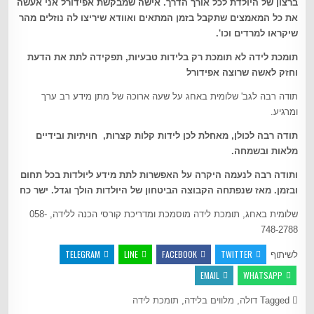
ברצון של היולדת לכל אורך הדרך. אישה שמבקשת אפידורל אני אעשה
את כל המאמצים שתקבל בזמן המתאים ואוודא שיריצו לה נוזלים מהר
שיקראו למרדים וכו'.
תומכת לידה לא תומכת רק בלידות טבעיות, תפקידה לתת את הדעת
וחזק לאשה שרוצה אפידורל
תודה רבה לגב' שלומית באחג על שעה ארוכה של מתן מידע רב ערך
ומרגיע.
תודה רבה לכולן, מאחלת לכן לידות קלות קצרות
,
חויתיות ובידיים
מלאות ובשמחה
.
ותודה רבה לנעמה היקרה על האפשרות לתת מידע ליולדות בכל תחום
ובזמן. מאז שנפתחה הקבוצה הביטחון של היולדות הולך וגדל. ישר כח
שלומית באחג, תומכת לידה מוסמכת ומדריכת קורסי הכנה ללידה, 058-
748-2788
TELEGRAM
LINE
FACEBOOK
TWITTER
לשיתוף
EMAIL
WHATSAPP
Tagged
דולה
,
מלווים בלידה
,
תומכת לידה