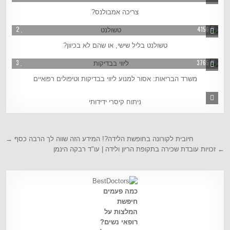
צריכה אמבולנס?
2
4156
טשולנט בליל שישי, או שהם לא בכיוון?
3
3765
משרד הבריאות: אסור למנוע ליווי בבדיקות וטיפולים רפואיים
3
4918
ניתוח קיסרי ידידותי
חיובית לקורונה בחופשת הלידה?! המידע הזה שווה לך הרבה כסף →
← זכויות עובדת שכירה בתקופת הריון ולידה | עו"ד רבקה הינמן
כמה פעמים
חיפשת
המלצות על
רופאי נשים?