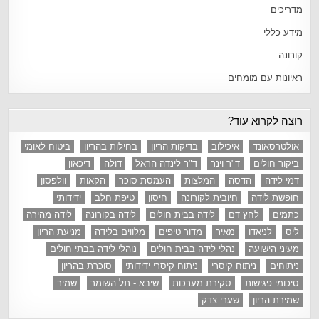
מדריכים
מידע כללי
קורונה
ראיונות עם מומחים
רוצה לקרוא עוד?
אולטרסאונד
איכילוב
בדיקות הריון
בחילות בהריון
ביטוח לאומי
ביקור חולים
ד"ר וינר
ד"ר לינדה הראל
דולה
דיכאון
דמי לידה
הדסה
המלצות
העמסת סוכר
הקאות
וולפסון
חופשת לידה
חיובית לקורונה
חיסון
טיפת חלב
ידידותי
כתמים
לחץ דם
לידה בבית חולים
לידה בקורונה
לידה מהירה
ליס
לניאדו
מאיר
מדור טיפים
מלווים בלידה
מניעת הריון
מעיני הישועה
נהלי לידה בבית חולים
נוהלי לידה בבתי חולים
ניתוחים
ניתוח קיסרי
ניתוח קיסרי ידידותי
סוכרת בהריון
סיכומי פגישות
סקירת מערכות
שיבא - תל השומר
שמיר
שמירת הריון
שערי צדק