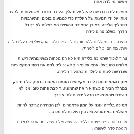
מאשר מיילדת אחת
תומכת לידה נדרשת להקל על תהליך הלידה בצורה משמעותית, לקצר
אותו על ידי תנועות של היולדת כדי למנוע סיבוכים והתערבויות
בתהליך הלידה וכמובן התמיכה הרגשית המוראלית לאורך כל
הדרך ובשלב טרום לידה
במידה ובחרתי ללדת ללא תומכת לידה או דולה, ואמא שלי (או בעלי) מלווה
אותי. מה הם יכולים לעשות?
צריך לזכור שתמיכה בלידה היא לא רק נוכחות משמעותית רגשית.
מלווים כמו בעל ואמא על פי רוב לא יכולים לתת את רמת המקצועיות
שנדרשת לעיתים ליולדות בתהליך הלידה
.
אתן דוגמא תומכת לידה מקצועית מונעת האטות בדופק של התינוק
במהלך הצירים כשהיא רואה שהמוניטור קצת פחות טוב. אני לא
חושבת שהאמא או הבעל יכולים לסייע בכך
.
תמיכה בלידה עונה על המון פרמטרים ולכן הבחירה צריכה להיות
מושלמת באינטראקציה בין היולדת לתומכת
…
אני בטוחה שיש רשימת כללים של עשה ואל תעשה. מה אסור לדולה /
תומכת לידה לעשות?.