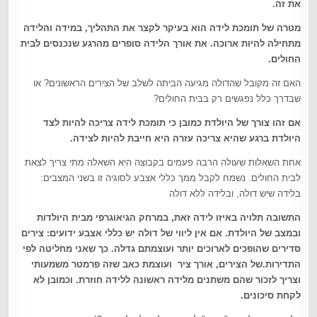
את זה
.
מטרה של תומכת לידה הוא בעיקר לקצר את התהליך, במידה והלידה
מתחילה להיות ארוכה. את אורך הלידה סופרים מהרגע שנכנסים לבית
החולים
.
האם זה מקובל שהדולה מגיעה הביתה לשלב של הצירים הראשונים? או
שבדרך כלל נפגשים רק בבית החולים?
אם זהו צורך של היולדת כמובן כי תומכת לידה צריכה להיות לצד
היולדת ברגע שהיא צריכה עזרה היא חייבת להיות לצידה
.
אחת השאלות שעולה הרבה פעמים בקבוצה היא השאלה מתי צריך לצאת
לבית החולים. נשמח לקבל ממך כללי אצבע לסוגיה זו בשני המצבים:
בלידה שיש דולה, ובלידה ללא דולה
התשובה תלויה באיזו לידה זאת, במרחק הגיאוגרפי מבית היולדות
ובמצב של היולדת
.
אם אין ליווי של דולה יש כללי אצבע ידועים: צירים
סדירים שהופכים לארוכים יותר ועוצמתם גדלה
.
כך שאני מחליטה לפי
התדירות.של הצירים
,
אורך ציר ועוצמת כאב שזה פרמטר משמעותי
וצריך לזכור שהם משתנים מלידה ראשונה ללידה חוזרת. וכמובן לא
לקחת סיכונים
.