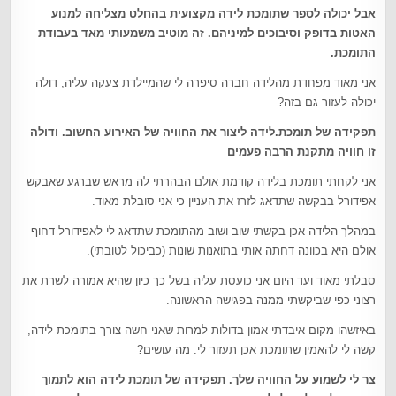
אבל יכולה לספר שתומכת לידה מקצועית בהחלט מצליחה למנוע
האטות בדופק וסיבוכים למיניהם. זה מוטיב משמעותי מאד בעבודת
התומכת
.
אני מאוד מפחדת מהלידה חברה סיפרה לי שהמיילדת צעקה עליה, דולה
יכולה לעזור גם בזה?
תפקידה של תומכת.לידה ליצור את החוויה של האירוע החשוב. ודולה
זו חוויה מתקנת הרבה פעמים
אני לקחתי תומכת בלידה קודמת אולם הבהרתי לה מראש שברגע שאבקש
אפידורל בבקשה שתדאג לזרז את העניין כי אני סובלת מאוד.
במהלך הלידה אכן בקשתי שוב ושוב מהתומכת שתדאג לי לאפידורל דחוף
אולם היא בכוונה דחתה אותי בתואנות שונות (כביכול לטובתי).
סבלתי מאוד ועד היום אני כועסת עליה בשל כך כיון שהיא אמורה לשרת את
רצוני כפי שביקשתי ממנה בפגישה הראשונה.
באיזשהו מקום איבדתי אמון בדולות למרות שאני חשה צורך בתומכת לידה,
קשה לי להאמין שתומכת אכן תעזור לי. מה עושים?
צר לי לשמוע על החוויה שלך. תפקידה של תומכת לידה הוא לתמוך