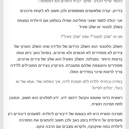
כלומר עדיף להגיע "סתם" לבית החולים ולא לפספס?!
בדיוק. קורה שלפעמים מפספסים ולכן חשוב לא לקחת סיכונים
אני יכולה לספר שאני מחליטה אפילו בטלפון אם היולדת נמצאת
בשלב לטנטי או שלב פעיל
מה זה "שלב לטנטי"? ומהו "שלב פעיל"?
השלב הלטנטי הוא השלב הרדום של הלידה שזה השלב הארוך של
צירים לא מסודרים לא תכופים ולא ארוכים. בסרגל כאב ניתן אותו
ברמות היותר נסבלות. השלב הפעיל הוא שלב של צירים ארוכים,
מסודרים והעוצמה שלהם מתגברת. בעיקרון בצירים המובילים ללידה
צריך לראות שינוי במדדים האלו.
במידה ובחרתי ללדת ללא תומכת לידה, איך המלווה שלי, אמא שלי או
בעלי, יכולים לסייע?
ראשית כדאי שאמא והבעל ירכשו ידע. ידע למלווים הוא חשוב, וכמובן
לתת תמיכה רגשית
.
תמיכה רגשית היא לא בעומס של דיבורים ליולדת. לפעמים דיבורים רק
מעמיסים על היולדת בזמן כאב ולכן חשוב להתאים את התמיכה
ליולדת במה שזקוקה, ולקרוא מצבים עם הרבה טקט
.