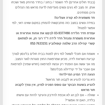
(בבתי חולים אחרים) ליד השומר / בחוץ / בחדר מרוחק מאד ושכחו
אותן. זה מצב לא נעים ונשים מעדיפות לדעת מראש מה הנהלים
והיכן ממתינים.
חד משמעית לא קורה אצלינו!!
במידה ונשים במצב כזה מתבקשות להמתין במקום שאינו ראוי, למי
אפשר לפנות?
עמדת חדר הלידה 03-9377490 לבקש את אחות אחראית או
אחראית משמרת ומנהל חדר לידה ד"ר רוני חן, או למתאם
קשרי קהילה הרב שלמה קופולוביץ 052-7633151
אשמח אם תוכלי לשאול למי ניתן לפנות בבית חולים בלינסון לצורך
קביעת השראת לידה, מכיוון שמרפאות החוץ סגורות לאור המצב.
מה אני עושה אם הופנתי רק עכשיו למרפאה (חודש שמיני) למרפאת
אם ועובר על ידי קרדיולוג מבלינסון?
הגעה דרך המיון המיילדותי
היא צריכה להגיע או לקבוע תור מראש?
להגיע בשעות הבוקר עם טופס הפניה למיון, אין צורך לקבוע
תור מראש
שאלה – אם לבן זוג לא אכפת להידבק והעיקר להיות עם אישתו
בלידה, האם זה אפשרי?