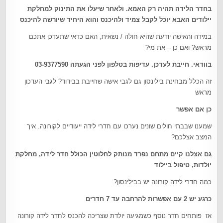
בחדר הלידה תהיה רק האמא. ולאחר שיעלו את התינוק למחלקת
יילודים האבא יוכל לקבל צמיד ולהיכנס והוא היחיד שיורשה להיכנס
במידה והאישה יודעת שהיא חולה / נשאית, האם כדאי שתעדכן אתכם
מראש? ואם כן – את מי?
בוודאי. חייבת לעדכן. עדיפות בטלפון לפני הגעתה 03-9377590
זה הכלל מבחינת בילינסון גם לגבי אישה שחייבת בבידוד? לגבי העדכון
מראש
כן אם אפשר
שמענו שבבתי חולים שונים נערכו עם חדרי לידה ייעודיים לקורונה. איך
המצב אצלכם?
גם אצלנו קיים מתחם נפרד מנותק לחלוטין הכולל חדר לידה, מחלקת
יולדות, טיפול ביילוד
כמה חדרי לידה קורונה יש בבילינסון?
כרגע יש 2 עם אפשרות להרחבה עד 7 חדרים
אז פותחים חדר נוסף כשמגיעה יולדת שצריכה להכנס לחדר לידה קורונה