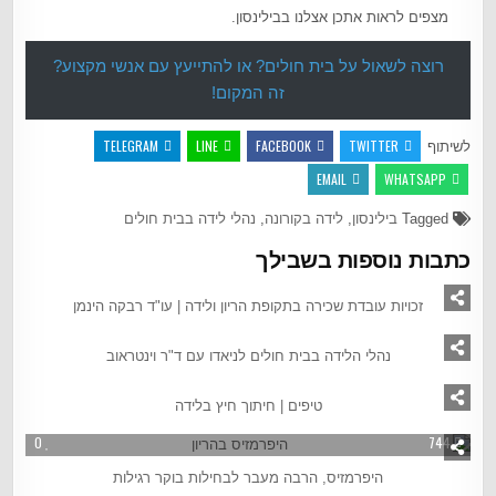
מצפים לראות אתכן אצלנו בבילינסון.
רוצה לשאול על בית חולים? או להתייעץ עם אנשי מקצוע?
זה המקום!
TELEGRAM
LINE
FACEBOOK
TWITTER
לשיתוף
EMAIL
WHATSAPP
Tagged
בילינסון
,
לידה בקורונה
,
נהלי לידה בבית חולים
כתבות נוספות בשבילך
0
9047
זכויות עובדת שכירה בתקופת הריון ולידה | עו"ד רבקה הינמן
2
10783
נהלי הלידה בבית חולים לניאדו עם ד"ר וינטראוב
2
2844
טיפים | חיתוך חיץ בלידה
0
744
היפרמזיס, הרבה מעבר לבחילות בוקר רגילות