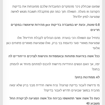
שמענו שבחלק ניכר מהמקרים המעבדות שלכם מפענחות את בדיקות
הקורונה וזו מעלה. השאלה תוך כמה זמן מתקבלת תשובת מטוש לאישה
שמגיעה למיון יולדות?
6-8 שעות, וכעת יש במעבדה בדיקות pcr מהירות שיאושרו במקרים
חריגים
נתחיל עם השאלה הכי בוערת. מהם הנהלים לקבלת חרדיות? אלו
שמגיעות מאזורי סגר כדוגמת בני ברק, ואלו שמגיעות מאזורים פתוחים כגון
אלעד
ככל אשה בזרועות פתוחות ובאמפתיות ורגישות לצרכים הייחודיים לה
יפה, אך האם הנשים החרדיות נדרשות להכנס למתחם מיוחד או להמתין
בחוץ?
לא ממתינות בחוץ!
מי נדרשת לעבור בדיקת קורונה? נניח אישה חרדית מבני ברק שלא יצאה
מהבית במשך שבועיים תדרש לעבור בדיקה?
כעת כל אשה אשר תתאשפז בביהח וכל אשה המגיעה לביקורת החל
משבוע 40