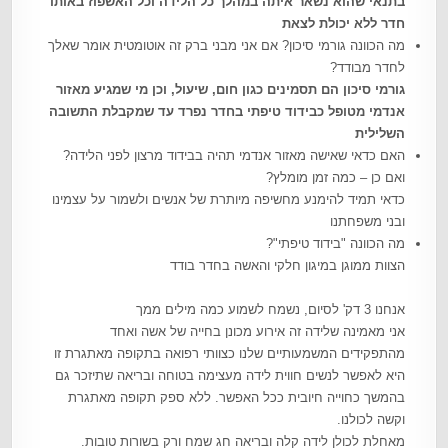
בתנאי שהוא נשאר איתה במהלך כל הלידה וכל האשפוז באותו
חדר ללא יכולת לצאת
מה הכוונה גורמי סיכון? אם אני מבני ברק זה אוטומטית אומר שאלך
לחדר מבודד?
גורמי סיכון הם תסמינים כגון חום, שיעול, וכן מי שמגיע מאזור
אנדמי מטופל כבידוד טיפתי בחדר נפרד עד שמקבלת התשובה
השלילית
האם כדאי שאישה מאזור אנדמי תהיה בבידוד מרצון לפני הלידה?
ואם כן – כמה זמן מומלץ?
כדאי תמיד להימנע מחשיפה מיותרת של אנשים ולשמור על עצמינו
ובני משפחתנו
מה הכוונה "בידוד טיפתי"?
הצוות ממוגן במיגון חלקי והאשה בחדר בודד
אנחנו 3 דק' לסיום, נשמח לשמוע כמה מילים ממך
אני מאמינה שלידה זה אירוע מכונן בחייה של אשה ואחד
מהתפקידים המשמעותיים שלנו כצוותי רפואה בתקופה מאתגרת זו
היא לאפשר לנשים חווית לידה מעצימה בטוחה ובריאה שתיזכר גם
בהמשך כחוייה חיובית ככל האפשר. ללא ספק תקופה מאתגרת
וקשה לכולנו.
מאחלת לכולן לידה קלה ובריאה חג שמח ורק בשורות טובות.