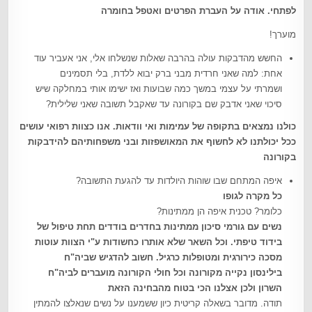
לפתחי. אודה על העברת הפרטים ואטפל בחומרה
מוערך!
החשש מהדבקות עולה בהרבה שאלות שנשלחו אלי, אני אעביר עוד
אחת: למה שאני חרדית מבני ברק יבוא ללדת, בלי תסמינים
ושמרתי על עצמי במשך כמה שבועות ואז ישימו אותי במחלקה שיש
סיכוי שאני אדבק שם בקורונה עד שאקבל תשובה שאני שלילית?
כולנו נמצאים בתקופה של עמימות ואי וודאות. אנו כצוות רפואי עושים
ככל יכולתנו לא לחשוף את המאושפזות ובני משפחותיהם להידבקות
בקורונה
איפה המתחם שבו שוהות היולדות עד להגעת התשובה?
כל מקרה לגופו
כלומר? טכנית איפה הן ממתינות?
נשים עם גורמי סיכון ממתינות בחדרים בודדים תחת טיפול של
בידוד טיפתי. וכל השאר שלא אותרו כחשודות ע"י הצוות עוטות
מסכה כירורגית ומטופלות כרגיל. חשוב להדגיש שביה"ח
בילינסון נקייה מקורונה וכל חולי הקורונה מועברים לביה"ח
השרון ולכן אצלנו הכי בטוח מהבחינה הזאת
תודה. מדובר בשאלה קריטית כיון ששמענו על נשים שנאלצו להמתין