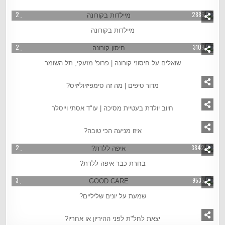
2
2886
מיילדות בקורונה
2
3109
שואלים על חיסוני קורונה | פרופ' מזעקי, תל השומר
1
5011
מדור טיפים | מה זה סימפיזיוליזיס?
2
3059
חיוב יולדת בעטיית מסיכה | עו"ד אסתי וייסלר
2
15977
איזו מניעה הכי טובה?
2
3842
בחרת כבר איפה ללדת?
3
9535
שמעת על יונים שליליים?
3
2103
יצאת לחל"ת לפני ההיריון או אחריו?