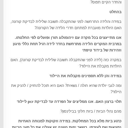
והחדר הקיים תפוס?
בהחלט
במידה והלידה התרחשה לפני שהתקבלה תשובה שלילית לבדיקת קורונה,
האם היולדות מועברת למתחם חדרי הלידה של הקורונה?
אנו מתייעצים בכל מקרה עם זיהומולוג תורן ופועלים לפי החלטתו.
במרבית המקרים הלידה מתרחשת בחדר לידה רגיל תחת כללי מיגון
וזהירות של בידוד טיפתי
במקרה כזה (לידה לפני שהתקבלה תשובה שלילית לבדיקת קורונה), האם
היולדות מקבלת את היילוד?
במידה והן ללא תסמינים מקבלות את היילוד
ומה לגבי יולדת שהיא חולה / נשאית? האם היא תוכל להחזיק / להניק את
היילוד?
תלוי ברצון האם. אנו ממליצים על הפרדה עד לבדיקת pcr ליילוד
מהם נהלי הביות / ביות חלקי בבילינסון?
כרגע ביות מלא בכל המחלקות. במידה וזקוקות למנוחה האחיות
נמצאות שם לעזרתן. בשאר ימות השנה יש אצלנו את כל סוגי הביות