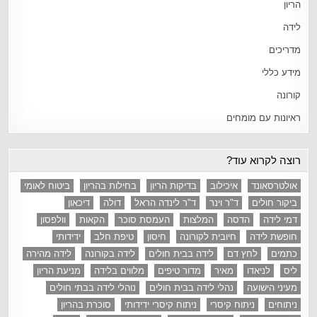
הריון
לידה
מדריכים
מידע כללי
קורונה
ראיונות עם מומחים
רוצה לקרוא עוד?
אולטרסאונד
איכילוב
בדיקות הריון
בחילות בהריון
ביטוח לאומי
ביקור חולים
ד"ר וינר
ד"ר לינדה הראל
דולה
דיכאון
דמי לידה
הדסה
המלצות
העמסת סוכר
הקאות
וולפסון
חופשת לידה
חיובית לקורונה
חיסון
טיפת חלב
ידידותי
כתמים
לחץ דם
לידה בבית חולים
לידה בקורונה
לידה מהירה
ליס
לניאדו
מאיר
מדור טיפים
מלווים בלידה
מניעת הריון
מעיני הישועה
נהלי לידה בבית חולים
נוהלי לידה בבתי חולים
ניתוחים
ניתוח קיסרי
ניתוח קיסרי ידידותי
סוכרת בהריון