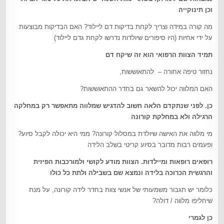
וכן תינוקייה
מה קורה במידה וצריך לקחת בדיקות דם ליילוד? האם הבדיקות מבוצעות
על ידי אחיות (היו סיפורים שיולדות נדרשו לקחת גדם ליילוד)
תמיד הצוות הרפואי הוא זה שיקח דם
נחזור טיפה אחורה – להתאוששות,
האם המלווה יכול להשאר גם בחדר ההתאוששות?
כן. לפני שנתקדם הלאה חשוב להדגיש שמלווה מתאפשר רק במחלקה
הרגילה ולא במחלקת קורונה
מי מלווה את האישה שיולדת במסלול קורונה? ממי היא יכולה לקבל סיוע?
ופעמים רבות מדובר בסיוע קריטי בשלב הלידה
רופאים רופאות ומיילדות. הצוות מודע לקושי ולמורכבות הפיזית
והרגשית הכרוכה בלידה ונמצא שם בשבילה ולתת כל כולו
כלומר יש תגבור משמעותי של אנשי צוות בחדר לידה קורונה, על מנת
שיחליפו מלווה / דולה?
כן לגמרי