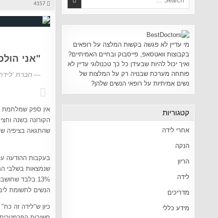
4157
מי עדיין לא פגשה בקשות המלצה על רופאים
בקבוצות וואטסאפ, פייסבוק ובחיים האמיתיים?
"אני הולכ
ואיך יכול להיות שבעידן כל כך טכנולוגי עדיין לא
פותחה מערכת שבנויה רק על המלצות של
חברת 'לידה 
נשים אמיתיות על רופאי הנשים שלהן?
אין ספק שמלחמת הש
קטגוריות
הקורונה בשנה וחצי
אחרי לידה
שהתגאה בציפיה שלה
הנקה
בעקבות ההודעה על 
הריון
שנמצאות בשלבי הרי
לידה
13% בלבד שחוש
הנשים לתשומת ליב
מדריכים
כיון ש"לידה זה כח
מידע כללי
חשיבות הפרמטרים ה