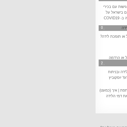
גישות עם בכירי
ם בישראל על
COVID19
0
או תומכת לידה?
2
דה ובניתוח
ופ' יוסקוביץ
2
פת | איך (כמעט)
את דמי הלידה