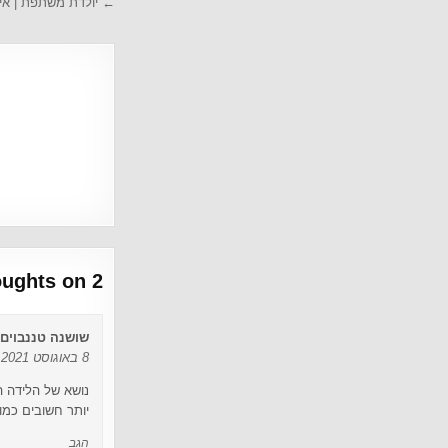
← יולדת משתפת | איך
2 thoughts on “
שושנה טננבוים
8 באוגוסט 2021 בשעה 09:50
נושא של הלידה ה
יותר חשובים כמו 
הגב