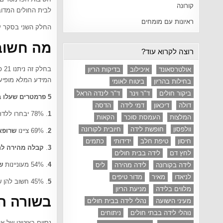
קורונה
לבית החולים המדובר
ראיונות עם מומחים
החלק השני בסקר 
מה חשוב
רוצה לקרוא עוד?
אולטרסאונד
איכילוב
בדיקות הריון
המידע המלא מופיע
בחילות בהריון
ביטוח לאומי
ביקור חולים
ד"ר וינר
ד"ר לינדה הראל
5 פרמטרים שעלו בסקר באופן ברור:
דולה
דיכאון
דמי לידה
הדסה
1
. 78% יבחרו ללדת בבית חולים
המלצות
העמסת סוכר
הקאות
וולפסון
חופשת לידה
חיובית לקורונה
2
. 69% ציינו
שרופאים
חיסון
טיפת חלב
ידידותי
כתמים
3
.
קבלה מהירה לח
לחץ דם
לידה בבית חולים
4
. 54% מעוניינות
ש
לידה בקורונה
לידה מהירה
ליס
לניאדו
מאיר
מדור טיפים
5
. 45% חשוב להן שיהיה
מלווים בלידה
מניעת הריון
בשורה ה
מעיני הישועה
נהלי לידה בבית חולים
נוהלי לידה בבתי חולים
ניתוחים
נסיים בציטוט של א