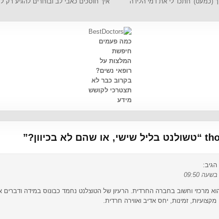
 (כמעט) 'חתכו' לי את דמי הלידה
איך חוסכים כאבי לב ובוחרים להגיע רק 
כמה פעמים
חיפשת
המלצות על
רופאי נשים?
בקרוב כבר לא
תצטרכי לקושש
מידע
טשולנט בליל שישי, או שהם לא בכיוון?
”
הגיב:
וא מרכזי וחשוב בחברה החרדית. הרעיון של הטוצלנט נחמד כבונוס במידה ודברים
מקצועיות, זמינות, יחס אדיב ואווירה חרדית.