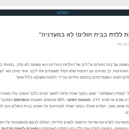
ת ללדת בבית חולים! לא במעדניה"
.
זה כח'
יווק של בתי החולים על ליבן של היולדות החרדיות היא משימה לא קלה, במיוחד 
 האחרונות. כך מגיעים גם רעיונות שלא תמיד משמחים את ליבנו. אחד מהם הוא "קמ
ם לשינוי הסטנדרטיים בתחום הלידות על ידי חלוקת טשולנט ב'ליל שישי'.
"קמפיין הטשולנט". יצאנו בסקר שהיה פתוח למשך יומיים בלבד והשיבו עליו מאות נ
ון שונים או לאחר לידה.
תוצאות הסקר:
60% מהנשים חושבות ש
הפרסום
המדובר ה
בות שהוא גאוני. המידע שעלה בסקר נשלח לאחראים על השיווק בבית החולים והם ל
ם.
" מעוניינות לקדם את שירותי הרפואה לנשים חרדיות, הוחלט לבקש מהמשיבות על הס
נוספים, במטרה לעדכן את כלל בתי החולים בשירותים ה
חשובים לנשים חרדיות
.