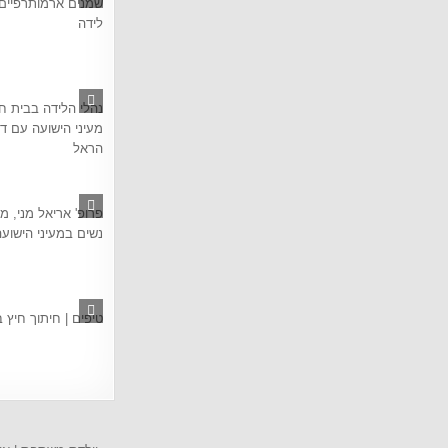
שמנים ארמותרפיים
לידה
9752
נהלי הלידה בבית ח
מעיני הישועה עם ד"
הראל
2326
פרופ' אריאל מני, מ
נשים במעיני הישוע
2845
טיפים | חיתוך חיץ 