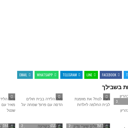
EMAIL
WHATSAPP
TELEGRAM
LINE
FACEBOOK
T
ת בשבילך
4818
1
12663
4
74533
רוצה לנוח? את מוזמנת
נהלי הלידה בבית חולים
נהלי הליד
3
לבית החלמה ליולדות
הדסה עם פרופ' שמחה יגל
מאיר עם פר
ריון
שנטל
3
3945
2
6588
2
15975