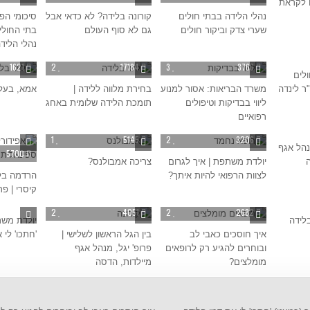
 לקראת
נהלי הלידה בבתי חולים
קורונה בלידה? לא כדאי אבל
סיכומי הפ
שערי צדק וביקור חולים
גם לא סוף העולם
בתי החולי
נהלי הלידה ב- 
3
1621
2
17184
3
3766
ולים
ר לינדה
משרד הבריאות: אסור למנוע
בחירת מלווה ללידה |
אמא, בעל 
ליווי בבדיקות וטיפולים
תומכת הלידה שלומית באחג
רפואיים
2
1
5145
2
3206
נהל אגף
5700
ה
יולדת משתפת | איך לגרום
צריכה אמבולנס?
לצוות הרפואי להיות איתך?
הרדמה בלי
קיסרי | פר
2298
2
2
4051
2
2682
בלידה
יולדת משת
איך חוסכים כאבי לב
בין הגל הראשון לשלישי |
'חתכו' לי 
ובוחרים להגיע רק לרופאים
פרופ' יגל, מנהל אגף
מומלצים?
מיילדות, הדסה