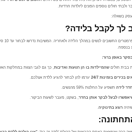
 ולבתי חולים נוספים הפונים ליולדות חרדיות.
עסק בשאלה:
 לך לקבל בלידה?
בחלק זה ניתנו 21 פ
 בנספח.
שהמיילדות בו הן רגועות ואדיבות
, כך גם לגבי הצוות במחלקות האשפ
 בכירים בזמינות 24/7
יגרמו להן לבחור להגיע ללדת אצלכם.
דר לידה
תשפיע על החלטת 59% מהנשים.
יאפשרו לבעל לבקר אותן בחדר
, בשקט, מעבר לשעות הביקור.
רוגע בתינוקיה
.
תחתונה:
ישה הרה שנמצאת באחת הקבוצות של קהילת 'לידה זה כח':
"אני הולכת ללדת בבית