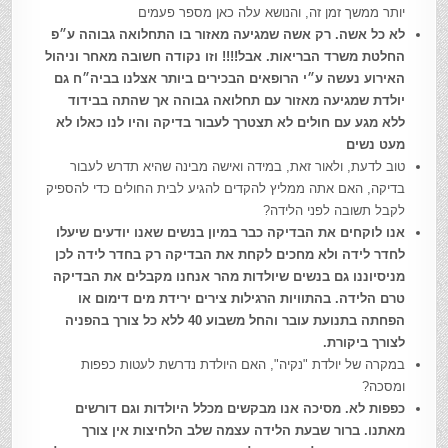
יותר ממשך זמן זה, והנושא עלה כאן מספר פעמים
לא כל אשה. רק אשה שמגיעה מאזור בו התחלואה גבוהה ע״פ
החלטת משרד הבריאות. אבל!!!! וזו נקודה חשובה מאחר וניהול
האירוע נעשה ע״י הרופאים הבכירים ביותר אצלנו בביה״ח גם
יולדת שמגיעה מאזור עם תחלואה גבוהה אך שהתה בבידוד
ללא מגע עם חולים לא תצטרך לעבור בדיקה והיו לנו כאלו לא
מעט נשים
טוב לדעת, ולאור זאת, במידה ואישה מבינה שהיא תדרש לעבור
בדיקה, האם אתה ממליץ להקדים להגיע לבית החולים כדי להספיק
לקבל תשובה לפני הלידה?
אנו לוקחים את הבדיקה כבר במיון בנשים שאנו יודעים שיעלו
לחדר לידה ולא מחכים לקחת את הבדיקה רק בחדר לידה לכן
מניסיוננו גם בנשים שיולדות מהר אנחנו מקבלים את הבדיקה
טרם הלידה. בהתוויות הרגילות צירים ירידת מים דימום או
הפחתה בתנועת עובר והחל משבוע 40 ללא כל צורך בהפניה
לצורך ביקורת.
במקרה של יולדת "נקיה", האם היולדת נדרשת לעטות כפפות
ומסכה?
כפפות לא. מסיכה אנו מבקשים מכלל היולדות וגם דורשים
מאתנו. ברור שבעת הלידה עצמה שלב הלחיצות אין צורך