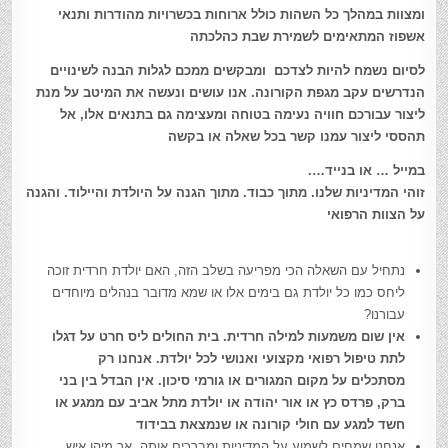
ומצוות במהלך כל השהות כולל ארוחות בכשרויות מהודרות ותנאי
אשפוז המתאימים לשמירת שבת כהלכתה
לסיום נשמח להיות לצדכם ומבקשים ממכם לגלות הבנה לשינויים
הנדרשים עקב מגפת הקורונה. אנו עושים ונעשה את המיטב על מנת
ליצור עבורכם חוויה נעימה בטוחה ומעצימה גם בתנאים אלו, אל
תהססי ליצור עמנו קשר בכל שאלה או בקשה
במייל … או בנייד….
זוהי המדיניות שלנו. מתוך כבוד. מתוך הגנה על היולדת והיילוד. והגנה
על הצוות הרפואי
נתחיל עם השאלה הכי מפריעה בשלב הזה, האם יולדת חרדית זוכה
ליחס כמו כל יולדת גם בימים אלו או שמא מדובר בנהלים מיוחדים
עבורנו?
אין שום משמעות למילה חרדית. בית החולים ליס חרט על דגלו
לתת טיפול רפואי מקצועי ואנושי לכל יולדת. אנחנו רק
מסתכלים על מקום המגורים או גורמי סיכון. אין הבדל בין בני
ברק, פרדס כץ או אור יהודה או יולדת מתל אביב עם ממגע או
חשד למגע עם חולי קורונה או שנמצאת בבידוד
אנחנו שמחים לשמוע על המדיניות ומברכים אותה, אך מיהו איש