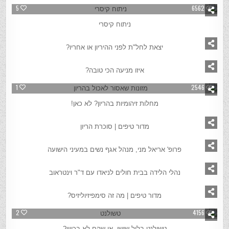
5
6562
ניתוח קיסרי
3
2103
יצאת לחל"ת לפני ההיריון או אחריו?
2
15981
איזו מניעה הכי טובה?
1
2546
מחלות זיהומיות בהריון? לא כאן!
2
3409
מדור טיפים | סוכרת הריון
2
2326
פרופ' אריאל מני, מנהל אגף נשים במעיני הישועה
2
10783
נהלי הלידה בבית חולים לניאדו עם ד"ר וינטראוב
1
5011
מדור טיפים | מה זה סימפיזיוליזיס?
2
4156
טשולנט בליל שישי, או שהם לא בכיוון?