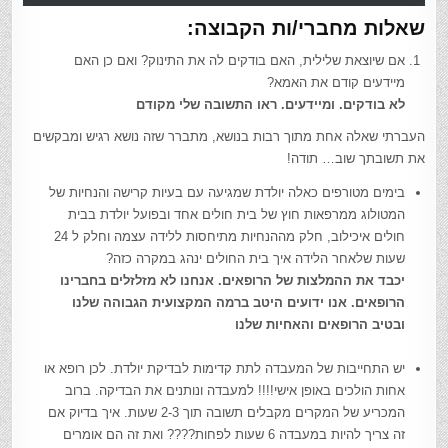
שאלות מחברי/ות הקבוצה:
אם שיוצאת שלילית, האם בודקים לה את התינוק? ואם כן האם
מיידעים קודם את האמא?
לא בודקים. ומיידעים. ראו התשובה שלי מקודם
העברתי שאלה אחת מתוך רבות בנושא, מתברר שזה נושא רגיש ומבקשים
את תשובתך שוב… תודה!
בימים מטורפים כאלה יולדת שמגיעה עם בעיות קרישה והנחיות של
המטולוג ממרפאות חוץ של בית חולים אחד ובפועל יולדת בבית
חולים איכילוב, חלק מההנחיות מתיחסות ללידה עצמה וחלק ל 24
שעות שלאחר הלידה איך בית החולים ינהג במקרה כזה?
יכבד את ההמלצות של הרופאים. אנחנו לא מזלזלים בחברינו
הרופאים. אנו ידועים היטב ברמה המקצועית הגבוהה שלנו
ובטיב הרופאים והאחיות שלנו
יש התחייבות של המעבדה לתת קדימות לבדיקת יולדת. לכן רופא או
אחות הולכים באופן אישי!!!! למעבדה ונותנים את הבדיקה. ברוב
המכריע של המקרים מקבלים תשובה תוך 2-3 שעות. איך בדיוק אם
זה צריך להיות במעבדה 6 שעות לפחות???? ואת זה הם אומרים