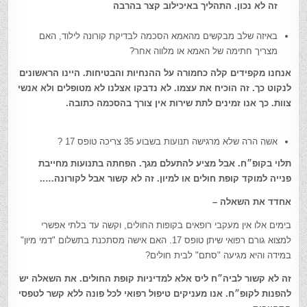
זה לא נכון. התהליך באיכילוב קצר בהרבה
באיזה שלב מבקשים מהאמא הסכמה לבדיקת קורונה לילוד, האם
מצריך חתימה של האמא או מלווה אחר?
אנחנו מקפידים קלה כחמורה על ההנחיות והבטיחות. היינו הראשונים
לנקוט כך. זה הוכיח את עצמו. לא נדבקו אצלנו לא מטופלים ולא אנשי
צוות. כך אנו זמינים לתת שירות אין צורך בהסכמה כתובה.
אשה הרה שלא מרגישה תנועות בשבוע 35 צריכה טופס 17 ?
תלוי בקופ״ח. אבל מציע להתעלם מגך. הפחתה בתנועות מחייבת
פנייה למוקד קופת חולים או למיון. זה לא קשור אבל לקורונה…..
אחדד את השאלה –
בימים אלו אין מעקבי רופאים בקופות החולים, וקשה עד בלתי אפשרי
למצוא גורם רפואי שיתן טופס 17. האם אישה מסתכנת בתשלום "דמי מיון"
במידה והיא מגיעה "סתם" לבית חולים?
זה לא קשור לביה״ח ליס אלא למדיניות קופת החולים. את השאלה יש
להפנות לקופ״ח. אנו מעניקים טיפול רפואי לכל פונה ללא קשר לטפסי