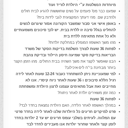
מיוחדות הנשלטות ע״י היולדת לוריד ועוד
שמענו כבר מס' פעמים על נשים שחוששות להגיע לבית חולים
ולהדבק שם. מהי דעתך המקצועית לגבי לידות בית?
באופן אישי אני סבור שמשבר הקורונה אסור שיגרום לנשים
להחליט בגלל סיבה זו ללדת בבית. יש לכך סיכונים משמעותיים
ולא כל אחת מתאימה ללדת בית
מהו משך האשפוז המומלץ במחלקת יולדות?
לפחות 36 שעות לצורך השלמת בדיקות הסקר של משרד
הבריאות בדיקת סקר שמיעה חיסון היילוד ובדיקת צהבת
הבנו שאפשר לקצר את משך השהיה בבית החולים. מהו הזמן הקצר
ביותר מבחינת בי"ח ליס-איכילוב?
למי שמעוניינת ניתן להשתחרר כעבור 12-24 שעות לאחר לידה
רגיל הללא סיבוכים ו 36 שעות לאחר ניוח קיסרי. אנו לא
מחייבים זאת אבל מתאימים עצמנו לרצון היולדת ומשפחתה
כמה זמן משאירים יולדת לאחר ניתוח?
לפחות 36 שעות
במהלך האשפוז לאחר הלידה, האם היולדת נמצאת בחדר לבד?
פרט למיקרים חריגים כל היולדות שלנו לאחר לידה בחדר פרטי
עם המלווה. לעיתים בשלבי עומס חריגים יש עד 2 יולדות בחדר
לזמן קצר ולאחר שחרור יולדות אנו מעבירים לחדר לבד