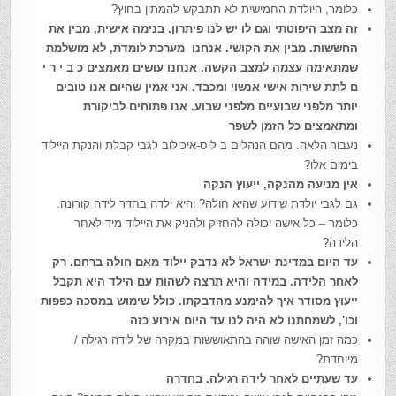
כלומר, היולדת החמישית לא תתבקש להמתין בחוץ?
זה מצב היפוטתי וגם לו יש לנו פיתרון. בנימה אישית, מבין את
החששות. מבין את הקושי. אנחנו מערכת לומדת, לא מושלמת
שמתאימה עצמה למצב הקשה. אנחנו עושים מאמצים כ ב י ר י
ם לתת שירות אישי אנשוי ומכבד. אני אמין שהיום אנו טובים
יותר מלפני שבועיים מלפני שבוע. אנו פתוחים לביקורת
ומתאמצים כל הזמן לשפר
נעבור הלאה. מהם הנהלים ב ליס-איכילוב לגבי קבלת והנקת היילוד
בימים אלו?
אין מניעה מהנקה, ייעוץ הנקה
גם לגבי יולדת שידוע שהיא חולה? והיא ילדה בחדר לידה קורונה.
כלומר – כל אישה יכולה להחזיק ולהניק את היילוד מיד לאחר
הלידה?
עד היום במדינת ישראל לא נדבק יילוד מאם חולה ברחם. רק
לאחר הלידה. במידה והיא תרצה לשהות עם הילד היא תקבל
ייעוץ מסודר איך להימנע מהדבקתו. כולל שימוש במסכה כפפות
וכו', לשמחתנו לא היה לנו עד היום אירוע כזה
כמה זמן האישה שוהה בהתאוששות במקרה של לידה רגילה /
מיוחדת?
עד שעתיים לאחר לידה רגילה. בחדרה