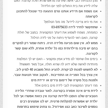
מהן ההנחיות לגבי אישה שיודעת מראש שהיא חולת קורונה? האם
עליה ליידע את בית החולים לפני יום הלידה?
אנו נשמח אם תיידע אותנו טרם ההגעה כדי שנוכל להתכונן
לקראתה
את מי היא צריכה ליידע? מה מס' הטלפון?
שתתקשר לחדר לידה 03-6975633
כמומחה, נשמח לשמוע את דעתך המקצועית: במצב של חולת
קורונה, האם ראוי להעדיף ניתוח על פני לידה רגילה?
ממש לא. אין שום מניעה מלידה רגיה. ניתוח שמור רק למקרים
בהם יש סיבה מיילדותית כמו כל יולדת אחרת, ללא שום קשר
לקורונה.
בימים אלו שחסר לנו מידע אמין ומקצועי – האם יש לך המלצות
מיוחדות לאישה שלא ידוע לה שהיא חולה, אבל מאד חוששת?
לא לחשוש לפנות לביקורת. להגיע החל משבוע 40 למיון ליב.
אין צורך בכל הפנייה או התחייבות . לעקוב אחר תנועות עובר.
ולפנות בכל מקרה של דימום צירים או ירידת מים
מהי דעתך המקצועית לגבי לידת מים בימים אלו?
לידת מיים אינה אסורה בקורונה. לאור עובדה שחדרי הלידה
הטבעיים שלנו הוסבו ללידות קורונה אין כזאת אפשרו אך לכל
יולדת יש אפשרות למקלחת פרטית. יש לנו אמצעים רבים
נוספים לשיכוך כאב כגון אפידורל, גז צחוק שימוש בתרופות