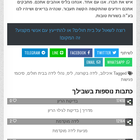
איש את חברו. אנו עם אחד. אנחנו בליס אוהבים אתכם. מחבקים
אתכם ויודעים שהתקופה הקשה תעבור. שנהיה בריאים ושיהיו לנו
בע״ה בשורות טובות.
רוצה לשאול על בית חולים? או להתייעץ עם אנשי מקצוע?
זה המקום!
TELEGRAM
LINE
FACEBOOK
TWITTER
לשיתוף
EMAIL
WHATSAPP
Tagged
איכילוב
,
לידה בקורונה
,
ליס
,
נהלי לידה בבית חולים
,
סיכומי
פגישות
כתבות נוספות בשבילך
0
17418
מדריך | בדיקות לגילוי הריון
2
12164
מניעת לידה מוקדמת