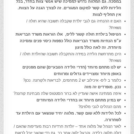
במסכה. גם המלווה נדרש למסיכה שיש אנשי צוות בחדר, בכל
הלידות ללא קשר למקום המגורים. זה לצורך הגנה על הצוות.
אין תחליף לצוות
האם זו ההנחיה גם לגבי יולדת שקבלה תשובה שהיא חולה /
נשאית?
הטיפול ביולדת חולה קשור לליס, אלו הוראות משרד הבריאות
ע״פ הנחיות משרד הבריאות כולל כפפות כיסוי פנים ומסיכה
מיוחדת. זה לאה כולל מיגון
היכן מתרחשת הלידה במידה והתקבלה תשובה שהיולדת חולה /
נשאית?
יש לנו מתחם מיוחד (חדרי הלידה הטבעיים) שהם מפנקים
באופן מיוחד ומצויידים גדולים ומרווחים
כלומר ב ליס- איכילוב יש 2 מתחמים, לבריאות ולקורונה. נכון?
נכון. מופרדים זה מזה
איפה ממתינה אישה שעדיין לא ברור הסטטוס שלה מבחינת קורונה?
יש במיון מתחם מיוחד או בחדרי הלידה המיוחדים
מהם הנהלים לגבי מלווים?
לכל הלידות ללא שום קשר. מלווה יחיד שנשאר עם היולדת עד
לשחרורה.
לאור הנוהל של מלווה אחד – יולדות חרדיות רבות מעדיפות שהאם /
דולה תלווה בלידה, והבעל ילווה אחר כך, גם כדי שהאב יוכל לראות