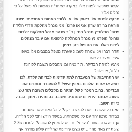
הקשר שאפשר לפנות אליו במקרה שאחד/ת מהצוות לא פועל על פי
נהלים אלו?
מבקש לפנות אלי באופן אלי או ללוסי האחות האחראית. ישנה
הוראה ברורה שרק אני או פרופ׳ מני מנהל מחלקת חדרי הלידה
פרופ׳ מסלוביץ מנהל המיון ד״ר שנהב מנהל מחלקות יולדות
ופרופ׳ קופרמינץ מנהל המחלקה לרפואת אם עובר מנהלים
לידות כאלו ואת הטיפול בהן במיון
תודה רבה! אני שמחה לשמוע שאתה מטפל במצבים אלו באופן
אישי, ומעריכה זאת.
מרגע לקיחת הבדיקה, תוך כמה זמן מקבלים תשובה לקורונה
ב'ליס', איכילוב?
יש התחייבות של המעבדה לתת קדימות לבדיקת יולדת. לכן
רופא או אחות הולכים באופן אישי!!!! למעבדה ונותנים את
הבדיקה. ברוב המכריע של המקרים מקבלים תשובה תוך 2-3
שעות. אנחנו היחידים שנותנים תשובה כה מהירה מתוך הבנה
כי זה חשוב.
האם כל אישה נדרשת לבצע בדיקה? לדוג' האם אישה ששהתה
בבידוד מרצון יחד עם כל משפחתה, במשך חודש וחצי לפני הלידה,
אך היא גרה באזור "בעייתי", תדרש להמתין לתשובה? למרות ש2-3
שעות זה מאד מהר… יש נשים שיודעות שהלידה שלהן מהירה אף