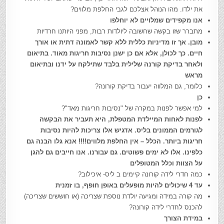
את ילדו. מהו הנוהל אצלכם לגבי החלפת מלווים?
אנו מקפידים שמלויים לא יוחלפו
מתברר שזו בקשה שחשובה ליולדות רבות, מפני היותנו חרדיות
מובן. אך זו מדיניות כללית ללא קשר לאמונה דתית או אורך
חיים. כך לכולן, אלא אם כן ישנן נסיבות חריגות מאוד. בתיאום
ולאחר בדיקת קורנה שלילית בלבד שתילקח על ידנו ובתיאום
מראש
כלומר, גם המלווה יעבור בדיקת קורונה?
כן
למי אפשר לפנות במקרה של "נסיבות חריגות מאד"?
לפנות לאחות המיילדת המטפלת, היא תעביר את הבקשה
לגורמים הממונים בליס. אדגיש אלו צריכות להיות נסיבות
חריגות ביותר. הכלל – אין החלפת מלווים!!!! אנא גלו הבנה גם
כלפינו. אלו לא ימים פשוטים. גם עבורנו. אנו חייבים גם להגן
על הצוות וכלל המטופלים
כמה חדרי לידה קורונה קיימים ב ליס- איכילוב?
עד 4 שיכולים להיות מופעלים באופן חופף, בו זמנית
מה קורה במידה ומגיעה יולדת נוספת שצריכה (או חוששים שצריכה)
להכנס לחדרי לידה קורונה?
במידת הצורך