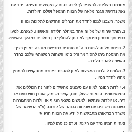
מטרתנו העליונה להעניק לך לידה בטוחה, מקצועית ונעימה, יחד עם
זאת נדרשת הגנה מלאה של הצוות המטפל ושלכן היולדות.
משכך, חשבנו לנכון לחדד את הנהלים החדשים לתקופת זמן זו
1. תותר שהות של מלווה אחד במהלך הלידה והאשפוז. לצערנו, למען
בטיחותך ובטחון תינוקך לא ניתן להחליף בין המלווים במהלך האשפוז.
2. כניסת מלווה לשטח ביה״ח מותנית בחבישת מסיכה באופן רציף.
את המסכה ניתן להסיר אך ורק בזמן השהות המשותף שלכם בחדר
האשפוז לאחר הלידה.
3. מלווים ליולדות המגיעות למיון למטרת ביקורת מתבקשים להמתין
מחוץ לחדר המיון.
4. יולדות הפונה למיון עם סימנים מחשידים לקורונה הכוללים את
הסימפטומים הבאים: שעול, חום, קוצר נשימה, אובדן חוש טעם או
ריח, או יולדות שנחשפו לאנשים נושאי הנגיף או יולדות המתגוררות
בשכונות וישובים עם שכיחות גבוהה של קורונה (ע"פ הרשימה של
משרד הבריאות) מתבקשות ליידע את הצוות הרפואי
ואחיות המיון מיד עם הגעתן וטרם כניסתן למיון.