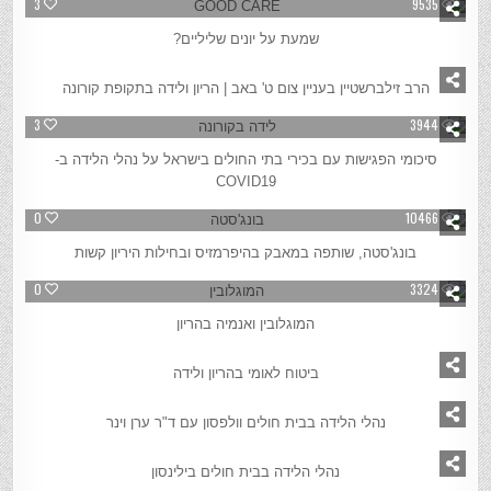
3
9535
שמעת על יונים שליליים?
2
15151
הרב זילברשטיין בעניין צום ט' באב | הריון ולידה בתקופת קורונה
3
3944
סיכומי הפגישות עם בכירי בתי החולים בישראל על נהלי הלידה ב-
COVID19
0
10466
בונג'סטה, שותפה במאבק בהיפרמזיס ובחילות היריון קשות
0
3324
המוגלובין ואנמיה בהריון
1
27960
ביטוח לאומי בהריון ולידה
3
4620
נהלי הלידה בבית חולים וולפסון עם ד"ר ערן וינר
1
5612
נהלי הלידה בבית חולים בילינסון