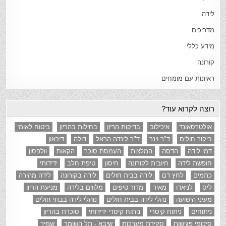
לידה
מדריכים
מידע כללי
קורונה
ראיונות עם מומחים
רוצה לקרוא עוד?
אולטרסאונד
איכילוב
בדיקות הריון
בחילות בהריון
ביטוח לאומי
ביקור חולים
ד"ר וינר
ד"ר לינדה הראל
דולה
דיכאון
דמי לידה
הדסה
המלצות
העמסת סוכר
הקאות
וולפסון
חופשת לידה
חיובית לקורונה
חיסון
טיפת חלב
ידידותי
כתמים
לחץ דם
לידה בבית חולים
לידה בקורונה
לידה מהירה
ליס
לניאדו
מאיר
מדור טיפים
מלווים בלידה
מניעת הריון
מעיני הישועה
נהלי לידה בבית חולים
נוהלי לידה בבתי חולים
ניתוחים
ניתוח קיסרי
ניתוח קיסרי ידידותי
סוכרת בהריון
סיכומי פגישות
סקירת מערכות
שיבא - תל השומר
שמיר