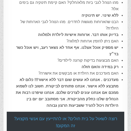
מהו הנוהל לגבי ביות מלא/חלקי? האם קיימת תינוקיה גם בימים
אלו?
ללא שינוי. יש תינוקיה
הבנו שהארוחות מוגשות לחדרים. מהו הנוהל לגבי הארוחות של
היולדת?
בדיוק אותו דבר. ארוחות אישיות ליולדת ולמלווה
האם ניתן להזמין ארוחות למלווה?
יש מספיק אוכל אצלנו. אף אחד לא נשאר רעב, ויש אוכל כשר
בד״ץ
האם מבוצעות בדיקות קורונה ליילודים?
רק במידה והאם חולה
האם מעדכנים את היולדת או מבקשים את אישורה?
מעדכנים . אנחנו לא עושים שום דבר ללא אישור!!! כלום לא
מתבצע ללא אישור. אנחנו פתוחים לביקורת. חשוב לנו לשמוע
ממכם אם אנחנו עונים לצרכים שלכם. אנחנו שיפרנו רבות את
הנהלים שלנו כחלק מהביקורת. אני מסתובב יום יום בין
היולדות ויכול להגיד ששביעות הרצון גבוהה
רוצה לשאול על בית חולים? או להתייעץ עם אנשי מקצוע?
זה המקום!