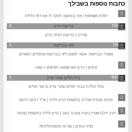
כתבות נוספות בשבילך
2
2298
יולדת משתפת | איך (כמעט) 'חתכו' לי את דמי הלידה
0
17418
מדריך | בדיקות לגילוי הריון
3
3765
משרד הבריאות: אסור למנוע ליווי בבדיקות וטיפולים רפואיים
2
3318
טיפים | הריון הוא שמונה חודשים + שנה
2
15972
נהלי הלידה בבתי חולים שערי צדק וביקור חולים
0
9047
זכויות עובדת שכירה בתקופת הריון ולידה | עו"ד רבקה הינמן
2
15151
הרב זילברשטיין בעניין צום ט' באב | הריון ולידה בתקופת קורונה
1
5011
מדור טיפים | מה זה סימפיזיוליזיס?