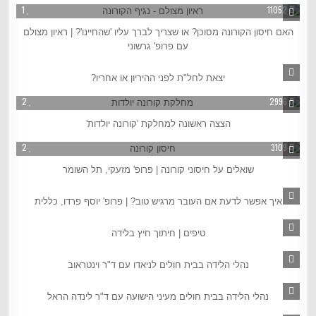
1
11052
האם חיסון הקורונה מסוכן? או שצריך לברך עליו 'שהחיינו'? | ראיון מצולם
עם פרופ' גרשוני
3
2103
יצאת לחל"ת לפני ההיריון או אחריו?
2
2996
הצצה ראשונה למחלקת 'קורונה יולדות'
2
3109
שואלים על חיסוני קורונה | פרופ' מזעקי, תל השומר
1
7730
איך אפשר לדעת אם העובר מרגיש טוב? | פרופ' יוסף פרדו, כללית
2
2844
טיפים | חיתוך חיץ בלידה
2
10783
נהלי הלידה בבית חולים לניאדו עם ד"ר וינטראוב
3
9752
נהלי הלידה בבית חולים מעיני הישועה עם ד"ר לינדה הראל
2
5439