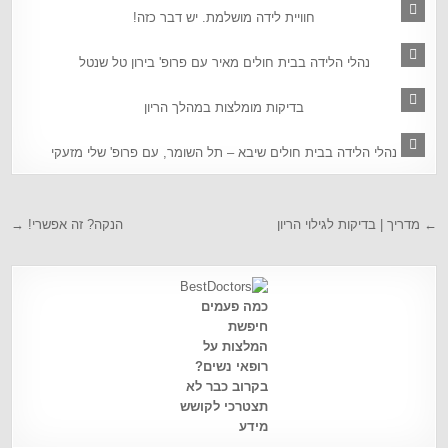
חוויית לידה מושלמת. יש דבר כזה!
2
4817
נהלי הלידה בבית חולים מאיר עם פרופ' בירון טל שנטל
0
1897
בדיקות מומלצות במהלך הריון
2
5610
נהלי הלידה בבית חולים שיבא – תל השומר, עם פרופ' שלי מזעקי
← מדריך | בדיקות לגילוי הריון
הנקה? זה אפשרי! →
כמה פעמים
חיפשת
המלצות על
רופאי נשים?
בקרוב כבר לא
תצטרכי לקושש
מידע