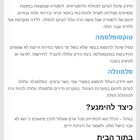
חיידק שיכול לגרום למחלת הליסטריוזיס. ליסטריה שנמצאת במזונות
מסוימים מצליחה לשרוד ולהתרבות בתנאי קירור ובריכוזי מלח גבוהים,
זיהום של ליסטריה אצל אישה הרה עלול לגרום להפלה, ללידה מוקדמת ואף
ללידת עובר חולה.
טוקסופלסמה
טפיל שיכול להימצא בבשר שלא בושל עד הסוף בפירות וירקות לא שטופים.
ההידבקות בטוקסופלסה בעת היריון עלולה להוביל: לחירשות, לפיגור או
לעיוורון בעובר
סלמונלה
הוא חיידק העלול להמצא במוצרי עוף, בשר וביצים. הסלמונלה עלולה
לגרום לזיהום במערכת העיכול. במקרים נדירים סלמונלה עלולה להיות גירוי
להתחלת הפלה.
כיצד להימנע?
בגדול – הכלל הוא להתרחק מכל גורם שעלול להכין פתוגנים כי הוא לא
עבר בישול מלא, ולשמור על היגיינת ידיים.
בתוך הבית