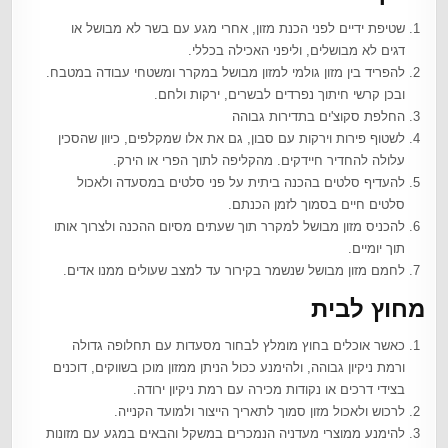
שטיפת ידיים לפני הכנת מזון, אחרי מגע עם בשר לא מבושל או
דגים לא מבושלים, וליפני האכילה בכללי.
להפריד בין מזון גולמי למזון מבושל במקרר ומשטחי עבודה במטבח.
ובכן קרשי חיתוך נפרדים לבשרים, ירקות ולחם.
החלפת סקוצ'ים בתדירות גבוהה
לשטוף פירות וירקות עם סבון, גם את אלו שמקלפים, כיוון שהסכין
עלולה להחדיר חיידקים. מהקליפה לתוך הפרי או הירק.
להעדיף סלטים בהכנה ביתית על פני סלטים במסעדה ולאכול
סלטים חיים בסמוך לזמן הכנתם.
להכניס מזון מבושל למקרר תוך שעתים מסיום ההכנה ולצרוך אותו
תוך יומיים.
לחמם מזון מבושל שנשמר בקירור עד למצב שעולים ממנו אדים.
מחוץ לבית
כאשר אוכלים בחוץ מומלץ לבחור מסעדות עם תחלופה גדולה
ורמת ניקיון גבוהה, ולהימנע ככול הניתן ממזון מוכן בשווקים, דוכנים
בצידי דרכים או נקודות מכירה עם רמת ניקיון ירודה.
לרכוש ולאכול מזון סמוך לתאריך הייצור ולמועד הקנייה.
להימנע ממוצרי מעדניה הנמכרים במשקל והבאים במגע עם מזונות