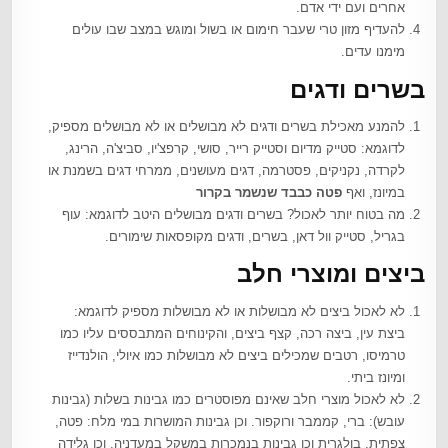
אחרים ועם ידי אדם.
להעדיף מזון טרי שעבר חימום או בשול ומוגש במצב שבו עולים
מימנו עדים.
בשרים ודגים
להמנע מאכילת בשרים ודגים לא מבושלים או לא מבושלים מספיק,
לדוגמא: סטייק מדיום וסטייק רייר, סושי, קרפצ'יו, סביצ'ה, הרינג,
לקרדה, נקניקים, פסטרמה, דגים מעושנים, ממרחי דגים בשמנת או
במיונז, ואף
פטה כבבד שנשמר בקרור
מה בטוח יותר לאכול? בשרים ודגים מבושלים היטב לדוגמא: עוף
בגריל, סטייק וול דאן, בשרים, ודגים מקופסאות שימורים.
ביצים ומוצרי חלב
לא לאכול ביצים לא מבושלות או לא מבושלות מספיק לדוגמא:
ביצת עין, ביצה רכה, קצף ביצים, והקינוחים המתבססים עליו כמו
טרמיסו, רטבים שמכילים ביצים לא מבושלות כמו איולי, הולנדייז
ומיונז ביתי.
לא לאכול מוצרי חלב שאינם מפוסטרים כמו גבינות בשלות (גבינות
עובש): ברי, קממבר ורוקפור. וכן גבינות המושרות במי מלח: פטה,
צפתית, בולגרית וכן גבינות בנמכרות במשקל במעדניה, וכן גלידה