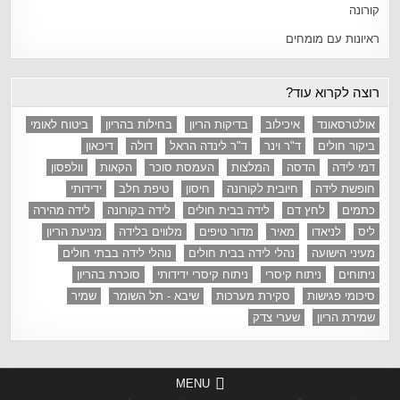
קורונה
ראיונות עם מומחים
רוצה לקרוא עוד?
אולטרסאונד
איכילוב
בדיקות הריון
בחילות בהריון
ביטוח לאומי
ביקור חולים
ד"ר וינר
ד"ר לינדה הראל
דולה
דיכאון
דמי לידה
הדסה
המלצות
העמסת סוכר
הקאות
וולפסון
חופשת לידה
חיובית לקורונה
חיסון
טיפת חלב
ידידותי
כתמים
לחץ דם
לידה בבית חולים
לידה בקורונה
לידה מהירה
ליס
לניאדו
מאיר
מדור טיפים
מלווים בלידה
מניעת הריון
מעיני הישועה
נהלי לידה בבית חולים
נוהלי לידה בבתי חולים
ניתוחים
ניתוח קיסרי
ניתוח קיסרי ידידותי
סוכרת בהריון
סיכומי פגישות
סקירת מערכות
שיבא - תל השומר
שמיר
שמירת הריון
שערי צדק
MENU