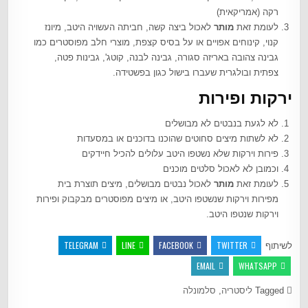
רקה (אמריקאית)
לעומת זאת
מותר
לאכול ביצה קשה, חביתה העשויה היטב, מיונז
קנוי, קינוחים אפויים או על בסיס קצפת, מוצרי חלב מפוסטרים כמו
גבינה צהובה באריזה סגורה, גבינה לבנה, קוטג', גבינות פטה,
צפתית ובולגרית שעברו בישול כגון בפשטידה.
ירקות ופירות
לא לגעת בנבטים לא מבושלים
לא לשתות מיצים סחוטים שהוכנו בדוכנים או במסעדות
פירות וירקות שלא נשטפו היטב עלולים להכיל חיידקים
וכמובן לא לאכול סלטים מוכנים
לעומת זאת
מותר
לאכול נבטים מבושלים, מיצים תוצרת בית
מפירות וירקות שנשטפו היטב, או מיצים מפוסטרים מבקבוק ופירות
וירקות שנטפו היטב.
TELEGRAM
LINE
FACEBOOK
TWITTER
לשיתוף
EMAIL
WHATSAPP
Tagged
ליסטריה
,
סלמונלה